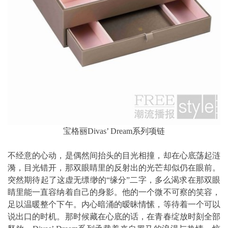
宝格丽Divas’ Dream系列项链
不经意的心动，是偶然间抬头的目光相撞，却在心底荡起涟
漪，目光错开，那双眼睛里的反射出的光芒却似仍在眼前。
突然期待起了这虚无缥缈的“缘分”二字，多么渴求在那双眼
睛里能一直容纳着自己的身影。他的一个微不可察的笑容，
足以温暖整个下午。内心暗涌的暧昧情愫，等待着一个可以
说出口的时机。那时候藏在心底的话，在青春绽放时刻全部