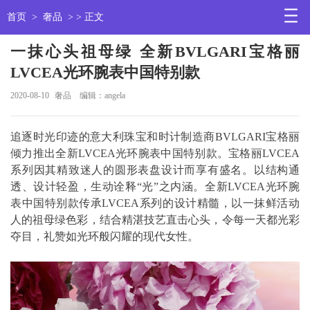
首页
>
奢品
> > 正文
一抹心头祖母绿 全新BVLGARI宝格丽
LVCEA光环腕表中国特别款
2020-08-10
奢品
编辑：angela
追逐时光印迹的意大利珠宝和时计制造商BVLGARI宝格丽
倾力推出全新LVCEA光环腕表中国特别款。宝格丽LVCEA
系列因其精致迷人的圆形表盘设计而享有盛名。以结构通
透、设计轻盈，生动诠释“光”之内涵。全新LVCEA光环腕
表中国特别款传承LVCEA系列的设计精髓，以一抹鲜活动
人的祖母绿色彩，结合精湛技艺直击心头，令每一天都光彩
夺目，礼赞如光环般闪耀的现代女性。