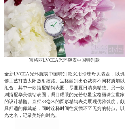
宝格丽LVCEA光环腕表中国特别款
全新LVCEA光环腕表中国特别款采用珍珠母贝表盘，以玑
镂工艺打造太阳放射纹路。宝格丽别出心裁将不同材质加以
组合，其中一款搭配精钢表圈，尽显夏日清爽精致。另一款
则搭配华美镶钻表圈，瞩目耀眼的光芒彰显宝格丽珠宝世家
的设计精髓。直径33毫米的圆形精钢表壳展现优雅弧度，颇
具舒适的佩戴感，同时诠释时间往复循环至无穷的特点。以
光之名，记录美好的时光。