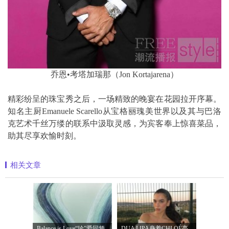
乔恩•考塔加瑞那（Jon Kortajarena）
精彩纷呈的珠宝秀之后，一场精致的晚宴在花园拉开序幕。
知名主厨Emanuele Scarello从宝格丽瑰美世界以及其与巴洛
克艺术千丝万缕的联系中汲取灵感，为宾客奉上惊喜菜品，
助其尽享欢愉时刻。
相关文章
Balance is Love“珍”爱同频 耀启七夕 TASA
DUA LIPA身着CHLOÉ亮相 2026 SUNNY HILL 音乐节