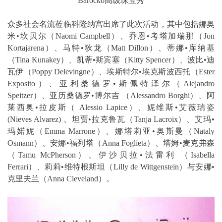
Barocko高级珠宝秀
众多社会名流莅临科隆纳宫出席了此次活动，其中包括娜奥
米•坎贝尔（Naomi Campbell）、乔恩•考塔加瑞那（Jon
Kortajarena）、马特•狄龙（Matt Dillon）、蒂娜•库纳基
（Tina Kunakey）、凯蒂•斯宾塞（Kitty Spencer）、波比•迪
瓦伊（Poppy Delevingne）、埃斯特尔•埃克斯波西托（Ester
Exposito）、亚利桑德罗•斯佩特泽尔（Alejandro
Speitzer）、亚历桑德罗•博尔吉 （Alessandro Borghi）、阿
莱西奥•拉皮斯（ Alessio Lapice）、妮维斯•艾薇瑞姿
(Nieves Alvarez) 、坦贾•拉克鲁瓦（Tanja Lacroix）、艾玛•
玛婼妮（Emma Marrone）、娜塔莉亚•奥斯曼（Nataly
Osmann）、安娜•福列塔（Anna Foglieta）、塔姆•麦克弗森
（Tamu McPherson）、伊沙贝拉•法雷利 （Isabella
Ferrari）、莉莉•维特根斯坦（Lilly de Wittgenstein）与安娜•
克里夫兰（Anna Cleveland）。