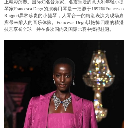
上精彩演奏。国际知名音乐家、名震乐坛的意大利年轻小提
琴家Francesca Dego的演奏用琴是一把源于1697年Francesco
Ruggeri异常珍贵的小提琴，人琴合一的精湛表演为现场嘉
宾带来醉人的音乐体验。Francesca Dego以艳惊四座的精湛
技艺享誉全球，并在多次国内及国际比赛中摘得桂冠。