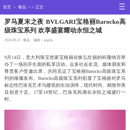
首页
>
奢品
> > 正文
罗马夏末之夜 BVLGARI宝格丽Barocko高
级珠宝系列 欢享盛宴耀动永恒之城
2020-09-21
奢品
编辑：angela
9月14日，意大利珠宝世家宝格丽在恢弘壮丽的科隆纳宫举
办了一场别开生面的私享活动。众多社会名流、媒体朋友和
尊贵客户受邀出席，共同见证了宝格丽Barocko高级珠宝系
列的璀璨发布。Barocko高级珠宝系列彰显了宝格丽对罗马
标志性巴洛克艺术与建筑的生动演绎，现代时尚、精致华美
且创意十足。17至18世纪，巴洛克风潮在永恒之城盛行一
时。