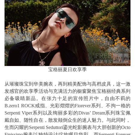
宝格丽夏日欢享季
从璀璨珠宝到华美腕表，再到精美配饰与高档皮具，这一激
发感官的欢享季活动与充满活力的橱窗聚焦宝格丽经典系列
必备吸睛新品。在张力十足的宣传照片中，自由不羁的
B.zero1 ROCK戒指、光彩熠熠的Fiorever系列、不拘一格的
Serpenti Viper系列以及绚丽多彩的Divas’ Dream系列珠宝佩
戴自如、随性自在，散发颠倒众生的迷人魅力。与此同时，
生而闪耀的Serpenti Seduttori鎏光蛇影腕表与大胆创新的Octo
Finissimo腕表以独特设计绽放瞩目华彩，而Serpenti Forever