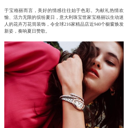
于宝格丽而言，美好的情感往往始于色彩。为献礼热情欢
愉、活力无限的缤纷夏日，意大利珠宝世家宝格丽以生动迷
人的花卉万花筒装饰，令全球216家精品店近940个橱窗焕发
新姿，奏响夏日赞歌。