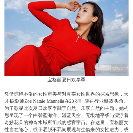
宝格丽夏日欢享季
凭借惊艳不俗的女性审美与对真实女性世界的探索想象，天
才摄影师Zoe Natale Mannella在23岁时便在行业崭露头角。
为了彰显此次夏日欢享季融于自然、乐享自然的主题，她构
思呈现了一个由碧蓝海洋、湛蓝天空、无垠地平线与漂浮着
奇妙花朵的神奇水域所组成的感官宇宙。在这里，宝格丽女
性自在随心，或于洒脱不羁间展现与生俱来的女性魅力，或