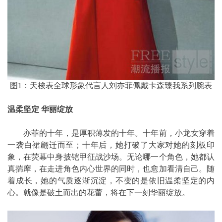
图1：天梭表全球形象代言人刘亦菲佩戴卡森臻我系列腕表
温柔坚定 华丽绽放
亦菲的十年，是厚积薄发的十年。十年前，小龙女穿着
一袭白裙翩迁而至；十年后，她打破了大家对她的刻板印
象，在荧幕中身披铠甲征战沙场。无论哪一个角色，她都认
真揣摩，在走进角色内心世界的同时，也愈加看清自己。随
着成长，她的气质逐渐沉淀，不变的是依旧温柔坚定的内
心。就像是破土而出的花蕾，将在下一刻华丽绽放。