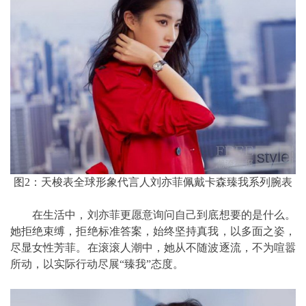
图2：天梭表全球形象代言人刘亦菲佩戴卡森臻我系列腕表
在生活中，刘亦菲更愿意询问自己到底想要的是什么。
她拒绝束缚，拒绝标准答案，始终坚持真我，以多面之姿，
尽显女性芳菲。在滚滚人潮中，她从不随波逐流，不为喧嚣
所动，以实际行动尽展“臻我”态度。