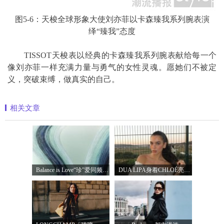
图5-6：天梭全球形象大使刘亦菲以卡森臻我系列腕表演
绎“臻我”态度
TISSOT天梭表以经典的卡森臻我系列腕表献给每一个
像刘亦菲一样充满力量与勇气的女性灵魂。愿她们不被定
义，突破束缚，做真实的自己。
相关文章
Balance is Love“珍”爱同频 耀启七夕 TASA
DUA LIPA身着CHLOÉ亮相 2026 SUNNY HILL 音乐节