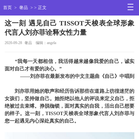
首页
>
奢品
> > 正文
这一刻 遇见自己 TISSOT天梭表全球形象
代言人刘亦菲诠释女性力量
2020-09-28
奢品
编辑：angela
“我每一天都相信，我活得越来越像我爱的自己，诚实
面对自己才有爱的决心。”
——刘亦菲在最新发布的中文主题曲《自己》中唱到
刘亦菲用她的歌声和经历告诉那些在道路上彷徨迷茫的
女孩们，坚持做自己。她拒绝以他人的评说来定义自己，拒
绝被过去束缚。挣脱枷锁，面对真实的自我，活出自己想要
的样子。这一刻，TISSOT天梭表全球形象代言人刘亦菲与
您一起遇见内心深处真实的自己。