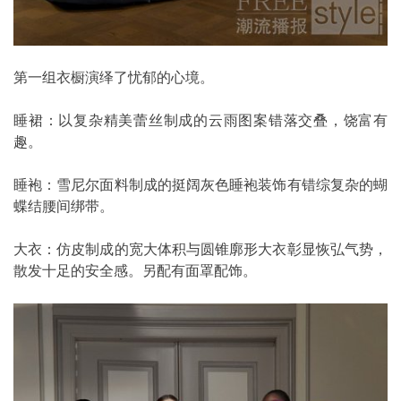
第一组衣橱演绎了忧郁的心境。
睡裙：以复杂精美蕾丝制成的云雨图案错落交叠，饶富有
趣。
睡袍：雪尼尔面料制成的挺阔灰色睡袍装饰有错综复杂的蝴
蝶结腰间绑带。
大衣：仿皮制成的宽大体积与圆锥廓形大衣彰显恢弘气势，
散发十足的安全感。另配有面罩配饰。