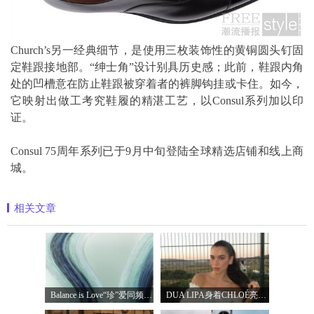
Church’s另一经典细节，是使用三枚装饰性的黄铜圆头钉固
定鞋跟接地部。“绅士角”设计别具历史感；此前，鞋跟内角
处的凹槽意在防止鞋跟被穿着者的裤脚钩挂或卡住。如今，
它映射出做工考究鞋履的精湛工艺，以Consul系列加以印
证。
Consul 75周年系列已于9月中旬登陆全球精选店铺和线上商
城。
相关文章
Balance is Love“珍”爱同频 耀启七夕 TASA
DUA LIPA身着CHLOÉ亮相 2026 SUNNY HILL 音乐节