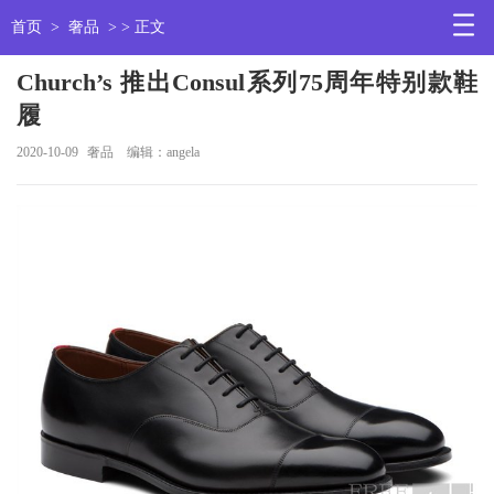
首页
>
奢品
> > 正文
Church’s 推出Consul系列75周年特别款鞋
履
2020-10-09
奢品
编辑：angela