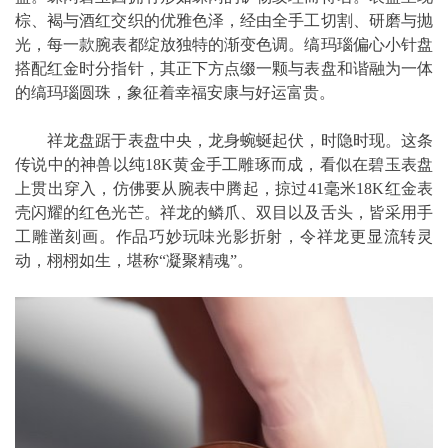
棕、褐与酒红交织的优雅色泽，经由全手工切割、研磨与抛
光，每一款腕表都绽放独特的渐变色调。缟玛瑙偏心小针盘
搭配红金时分指针，其正下方点缀一颗与表盘和谐融为一体
的缟玛瑙圆珠，象征着幸福安康与好运富贵。
祥龙盘踞于表盘中央，龙身蜿蜒起伏，时隐时现。这条
传说中的神兽以纯18K黄金手工雕琢而成，看似在碧玉表盘
上贯出穿入，仿佛要从腕表中腾起，掠过41毫米18K红金表
壳闪耀的红色光芒。祥龙的鳞爪、双目以及舌头，皆采用手
工雕凿刻画。作品巧妙玩味光影折射，令祥龙更显流转灵
动，栩栩如生，堪称“凝聚精魂”。