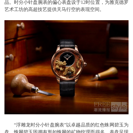
品。时分小针盘腕表的偏心表盘设于12时位置，为雅克德罗
艺术工坊的高超技艺提供天马行空的表现空间。
“浮雕龙时分小针盘腕表”以卓越品质的红色蛛网碧玉为
盘。蛛网碧玉因拥有形如蛛网的矿物纹理而得名。表盘呈现