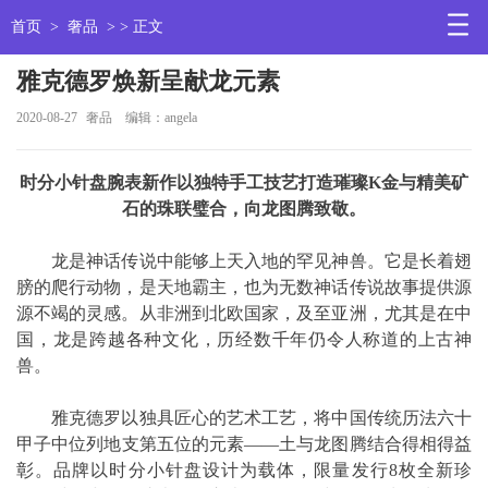
首页
>
奢品
> > 正文
雅克德罗焕新呈献龙元素
2020-08-27
奢品
编辑：angela
时分小针盘腕表新作以独特手工技艺打造璀璨K金与精美矿
石的珠联璧合，向龙图腾致敬。
龙是神话传说中能够上天入地的罕见神兽。它是长着翅
膀的爬行动物，是天地霸主，也为无数神话传说故事提供源
源不竭的灵感。从非洲到北欧国家，及至亚洲，尤其是在中
国，龙是跨越各种文化，历经数千年仍令人称道的上古神
兽。
雅克德罗以独具匠心的艺术工艺，将中国传统历法六十
甲子中位列地支第五位的元素——土与龙图腾结合得相得益
彰。品牌以时分小针盘设计为载体，限量发行8枚全新珍