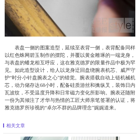
表盘一侧的图案造型，延续至表背一侧，表背配备同样
以红色蛛网碧玉制作的摆陀，并覆以黄金雕琢的一端龙身，
与表盘的蟠龙相互呼应，这在雅克德罗的限量作品中极为罕
见。如此造型设计，给人以龙身迂回盘绕腕表机芯、威严守
护“时分小针盘腕表之心”的错觉。腕表搭载自动上链机械机
芯，动力储存达68小时，配备硅质游丝和擒纵叉，装饰日内
瓦波纹，不受温度升降和日常磁力变化所影响。腕表还随附
一份为其倾注了才华与热情的工匠大师亲笔签署的认证，将
雅克德罗所珍视的“卓尔不群的品牌理念”娓娓道来。
相关文章