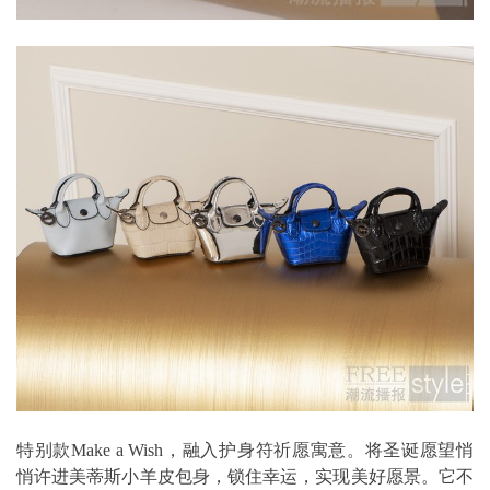
特别款Make a Wish，融入护身符祈愿寓意。将圣诞愿望悄
悄许进美蒂斯小羊皮包身，锁住幸运，实现美好愿景。它不