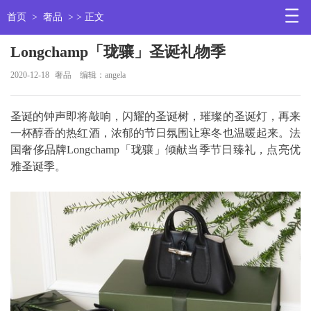
首页
>
奢品
> > 正文
Longchamp「珑骧」圣诞礼物季
2020-12-18
奢品
编辑：angela
圣诞的钟声即将敲响，闪耀的圣诞树，璀璨的圣诞灯，再来
一杯醇香的热红酒，浓郁的节日氛围让寒冬也温暖起来。法
国奢侈品牌Longchamp「珑骧」倾献当季节日臻礼，点亮优
雅圣诞季。