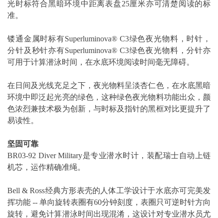
光时标符合黑暗环境中距离表盘25厘米亦可清楚阅读的标
准。
镂通金属时标有Superluminova® C3绿色夜光物料，时针，
分针及秒针亦有Superluminova® C3绿色夜光物料，分针亦
可用于计算潜泳时间，在水底环境阅读时间毫无障碍。
在日间及光线充足之下，夜光物料呈淡杏仁色，在水底黑暗
环境中即泛起光亮的绿色，这种绿色夜光物料功能出众，颜
色浓烈兼技术极为创新，与时标及指针的黑框对比更提升了
易读性。
坚固可靠
BR03-92 Diver Military是专业潜水时计，装配瑞士自动上链
机芯，运作精确准绳。
Bell & Ross经典方形表壳的人体工学设计于水底亦可完美发
挥功能 -- 单向旋转表圈有60分钟刻度，表圈只可逆时针方向
旋转，避免计算潜泳时间出现混淆，这设计对专业潜水员尤