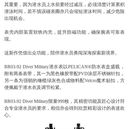
其重要，因为潜水员上水前要经过减压，必须清楚计算累积
潜泳时间，若不慎误碰表圈亦只会缩短潜泳时间，减少危险
出现机会。
表壳内部装置软铁内壳，提升防磁功能，确保腕表可靠表
现。
这新作凭借出众功能，陪伴潜水员勇闯深海探索新境界。
BR03-92 Diver Military潜水表以PELICAN®防水表盒盛载，
附有两条表带，其一为黑色橡胶带配PVD涂层不锈钢针扣，
另一条为强韧的橄榄绿灰色合成物料配Velcro魔术贴扣，方
便佩戴于潜水衣及调节松紧。
BR03-92 Diver Military限量999枚，其精密功能及匠心设计符
合专业潜水员的要求，相信亦会得到欣赏精彩设计的表迷欢
心。