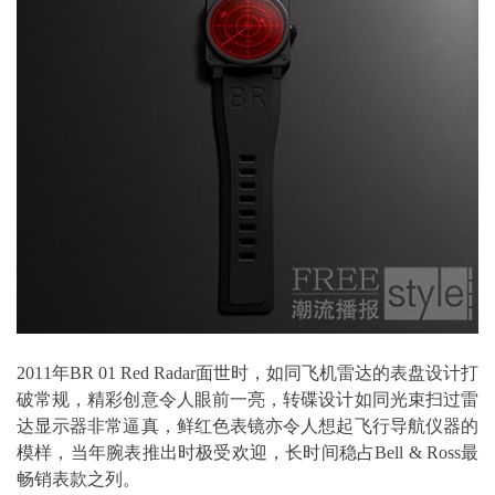
2011年BR 01 Red Radar面世时，如同飞机雷达的表盘设计打
破常规，精彩创意令人眼前一亮，转碟设计如同光束扫过雷
达显示器非常逼真，鲜红色表镜亦令人想起飞行导航仪器的
模样，当年腕表推出时极受欢迎，长时间稳占Bell & Ross最
畅销表款之列。