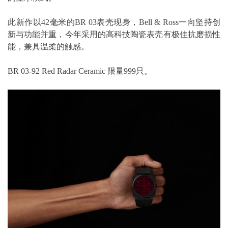
此新作以42毫米的BR 03表壳现身，Bell & Ross一向坚持创
新与功能并重，今年采用的高科技陶瓷表壳有极佳抗磨损性
能，兼具温柔的触感。
BR 03-92 Red Radar Ceramic 限量999只。