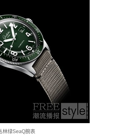
丛林绿SeaQ腕表