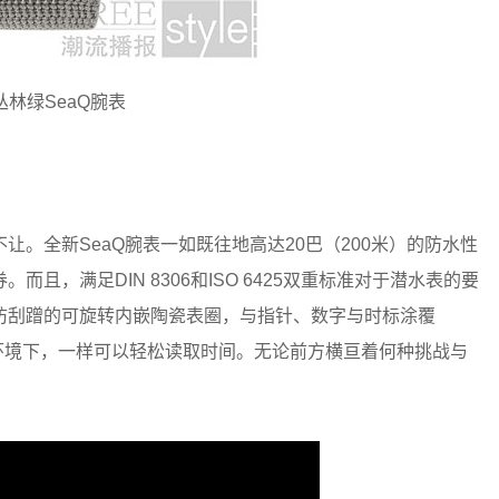
丛林绿SeaQ腕表
全新SeaQ腕表一如既往地高达20巴（200米）的防水性
，满足DIN 8306和ISO 6425双重标准对于潜水表的要
防刮蹭的可旋转内嵌陶瓷表圈，与指针、数字与时标涂覆
微弱光线环境下，一样可以轻松读取时间。无论前方横亘着何种挑战与