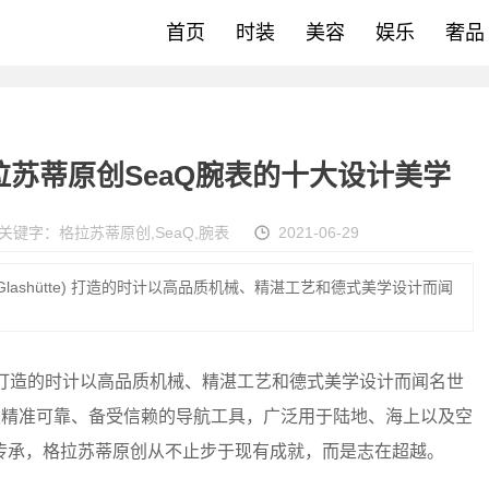
首页
时装
美容
娱乐
奢品
拉苏蒂原创SeaQ腕表的十大设计美学
关键字：
格拉苏蒂原创
,
SeaQ
,
腕表
2021-06-29
ashütte) 打造的时计以高品质机械、精湛工艺和德式美学设计而闻
e) 打造的时计以高品质机械、精湛工艺和德式美学设计而闻名世
直是精准可靠、备受信赖的导航工具，广泛用于陆地、海上以及空
传承，格拉苏蒂原创从不止步于现有成就，而是志在超越。