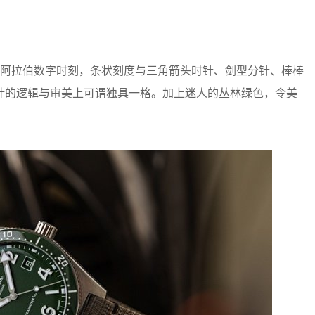
阿拉伯数字时刻，条状刻度与三角箭头时针、剑型分针、棒棒
计的逻辑与审美上可谓独具一格。加上迷人的丛林绿色，令美