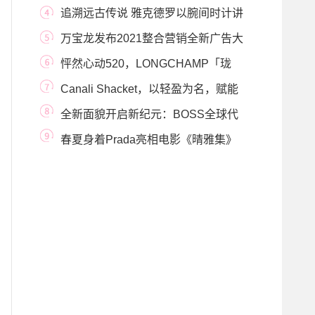
追溯远古传说 雅克德罗以腕间时计讲
述中国故事
万宝龙发布2021整合营销全新广告大
片 全球品牌大
怦然心动520，LONGCHAMP「珑
骧」与你共度宠爱礼遇
Canali Shacket，以轻盈为名，赋能
男装剪裁新理念
全新面貌开启新纪元：BOSS全球代
言人李易峰演绎
春夏身着Prada亮相电影《晴雅集》
首映礼