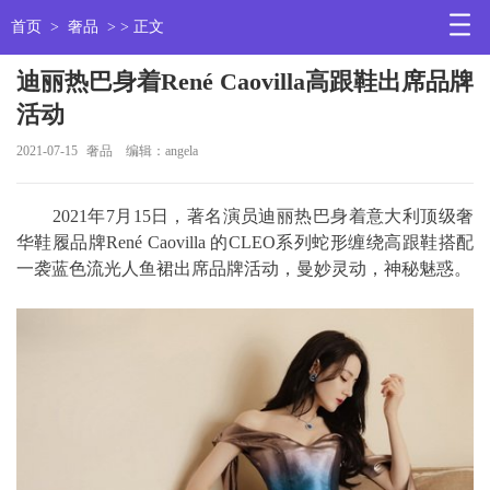
首页
>
奢品
> > 正文
迪丽热巴身着René Caovilla高跟鞋出席品牌
活动
2021-07-15
奢品
编辑：angela
2021年7月15日，著名演员迪丽热巴身着意大利顶级奢
华鞋履品牌René Caovilla 的CLEO系列蛇形缠绕高跟鞋搭配
一袭蓝色流光人鱼裙出席品牌活动，曼妙灵动，神秘魅惑。