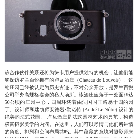
该合作伙伴关系还将为徕卡用户提供独特的机会，让他们能
够探访罗兰百悦拥有的卢瓦酒庄（Chateau de Louvois）。这
处庄园已经被认定为历史古迹，不对公众开放，是罗兰百悦
公司举办高规格宴会的私人场所。该酒庄坐落于一处面积达
50公顷的庄园中心，四周环绕着由法国国王路易十四的园
丁、设计师和建筑师安德烈•勒诺特 (André Le Nôtre) 设计的
绝美的法式花园。 卢瓦酒庄是法式园林艺术的典范，构造
极富摄影美学的内涵。在这里，人们可以尽情与他们所钟情
的角度、排列和空间布局共鸣。其中蕴藏的意境对摄影师来