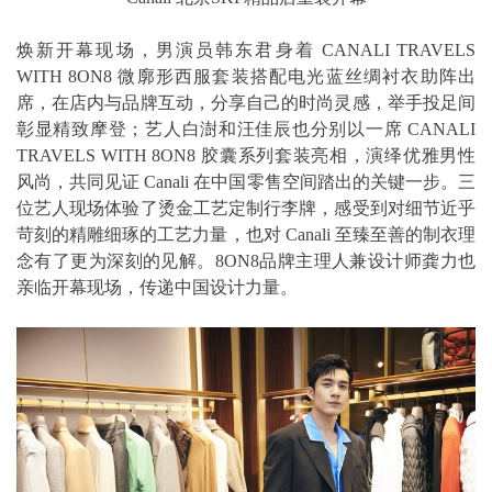
焕新开幕现场，男演员韩东君身着 CANALI TRAVELS
WITH 8ON8 微廓形西服套装搭配电光蓝丝绸衬衣助阵出
席，在店内与品牌互动，分享自己的时尚灵感，举手投足间
彰显精致摩登；艺人白澍和汪佳辰也分别以一席 CANALI
TRAVELS WITH 8ON8 胶囊系列套装亮相，演绎优雅男性
风尚，共同见证 Canali 在中国零售空间踏出的关键一步。三
位艺人现场体验了烫金工艺定制行李牌，感受到对细节近乎
苛刻的精雕细琢的工艺力量，也对 Canali 至臻至善的制衣理
念有了更为深刻的见解。8ON8品牌主理人兼设计师龚力也
亲临开幕现场，传递中国设计力量。