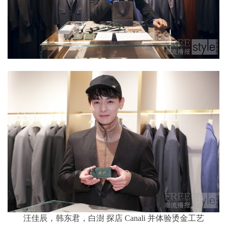
汪佳辰，韩东君，白澍 探店 Canali 并体验烫金工艺