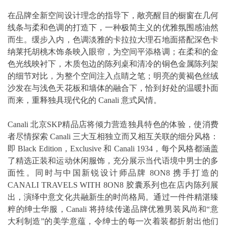
在品牌全新空间设计理念的指导下，敞亮醒目的橱窗在几何
线条与柔和色调的打造下，一种极简主义的优雅氛围感油然
而生。缓步入内，色调淡雅的卡拉拉大理石地面搭配深色卡
纳莱托胡桃木饰条映入眼帘，为空间平添格调；在柔和的金
色光线映衬下，木质包边的陈列桌和清冷的铜色金属陈列架
的细节对比，为整个空间注入点睛之笔；明亮的黄褐色丝绒
沙发在与浅色天花板和墙体的融合下，恰到好处的温暖扑面
而来，重释独具现代化的 Canali 意式风情。
Canali 北京SKP精品店将倾力营造独具特色的体验，使消费
者尽情探索 Canali 三大互相独立而又相互关联的细分风格：
即 Black Edition，Exclusive 和 Canali 1934，每个风格都涵盖
了精选正装和运动休闲服饰，充分展示当代语境中男士的多
面性。同时与中国新锐设计师品牌 8ON8 携手打造的
CANALI TRAVELS WITH 8ON8 胶囊系列也在店内陈列展
出，演绎中意文化共融新生的时尚格局。通过一件件精湛臻
粹的绅士华服，Canali 将持续传递品牌优雅男装风尚和“意
大利制造”的美学意蕴，令绅士的每一次着装都折射出他们