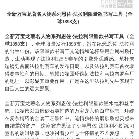
全新万宝龙著名人物系列恩佐
·
法拉利限量款书写工具（全
球
1898
支）
全新万宝龙著名人物系列恩佐
·
法拉利限量款书写工具（全
球
1898
支）
，全球限量发行1898支，旨在纪念恩佐·法拉利
的出生年份。该限量款书写工具笔帽和笔杆采用金属材质打
造，生动再现了法拉利125 S赛车的引擎外观质感。笔杆末
端镌刻首辆法拉利赛车的发布日期，以及法拉利赛车首次取
得赛事胜利的日期。笔帽顶端圆环镌刻法拉利马拉内罗车厂
的地址，以彰显其重要作用，正是在这里法拉利先生实现了
自己人生的远大愿景。
全新万宝龙著名人物系列恩佐·法拉利限量款墨水笔和签字
笔，顶端饰以由磨砂石英打造的万宝龙六角白星标志，环绕
在复杂精巧的金属工艺装饰中。笔帽独特的磨砂质感灵感来
自结霜的窗户。这扇窗户见证了少年恩佐·法拉利不断练习
签名的幼时故事，也映衬着少年志士怀揣的不凡梦想——有