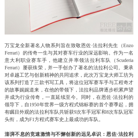
万宝龙全新著名人物系列旨在致敬恩佐·法拉利先生（Enzo
Ferrari）的传奇一生与其对赛车行业的深远影响。作为一名
意大利职业赛车手，他建立并率领法拉利车队（Scuderia
Ferrari）屡获殊荣，并一手创办了著名的法拉利公司。秉承
对卓越工艺与创新精神的共同追求，此次万宝龙大师工坊为
该系列打造了三款书写工具，将这位冠军赛车手与工程奇才
的故事娓娓道来，在他的带领下，法拉利品牌逐步积累声望
并成为行业传奇，一直延续至今。同时，在恩佐·法拉利的
领导下，自1950年世界一级方程式锦标赛的首个赛季起，拥
有瞩目外观的法拉利车队共斩获9次车手冠军和8次车队冠军
头衔，成为F1方程式赛车史上最成功的车队。
澎湃不息的竞速激情与
不懈创新的远见卓识
：恩佐
·
法拉利