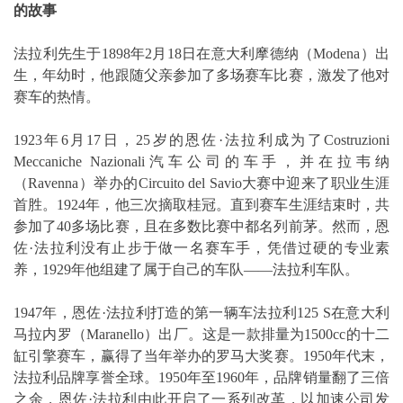
的故事
法拉利先生于1898年2月18日在意大利摩德纳（Modena）出
生，年幼时，他跟随父亲参加了多场赛车比赛，激发了他对
赛车的热情。
1923年6月17日，25岁的恩佐·法拉利成为了Costruzioni
Meccaniche Nazionali汽车公司的车手，并在拉韦纳
（Ravenna）举办的Circuito del Savio大赛中迎来了职业生涯
首胜。1924年，他三次摘取桂冠。直到赛车生涯结束时，共
参加了40多场比赛，且在多数比赛中都名列前茅。然而，恩
佐·法拉利没有止步于做一名赛车手，凭借过硬的专业素
养，1929年他组建了属于自己的车队——法拉利车队。
1947年，恩佐·法拉利打造的第一辆车法拉利125 S在意大利
马拉内罗（Maranello）出厂。这是一款排量为1500cc的十二
缸引擎赛车，赢得了当年举办的罗马大奖赛。1950年代末，
法拉利品牌享誉全球。1950年至1960年，品牌销量翻了三倍
之余，恩佐·法拉利由此开启了一系列改革，以加速公司发