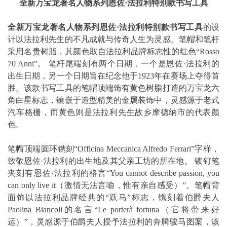
全新万宝龙著名人物系列恩佐
·
法拉利特别款书写工具
全新万宝龙著名人物系列恩佐
·
法拉利特别款书写工具
的设
计以法拉利先生的不凡成就与传奇人生为灵感。笔帽和笔杆
采用名贵树脂，其颜色取自法拉利品牌标志性的红色“Rosso
70 Anni”。 笔杆尾端刻有两个日期，一个是恩佐·法拉利的
出生日期，另一个日期旨在纪念他于1923年在赛场上夺得首
胜。该款书写工具的笔帽顶端饰有黄色树脂打造的万宝龙六
角白星标志，镶嵌于造型精美的金属装饰中，灵感源于老式
汽车格栅，而黄色则是法拉利先生故乡摩德纳市的代表颜
色。
笔帽顶端圆环镌刻“Officina Meccanica Alfredo Ferrari”字样，
致敬恩佐·法拉利的出生地及其父亲工坊的所在地。 镀钌笔
夹刻有恩佐·法拉利的格言“You cannot describe passion, you
can only live it（激情无法言喻，惟有亲自感受）”。笔帽背
面饰以法拉利品牌经典的“跃马”标志，镌刻着伯爵夫人
Paolina Biancoli的名言“Le porterà fortuna（它将带来好
运）”，灵感源于伯爵夫人授予法拉利的奔腾骏马图案，该