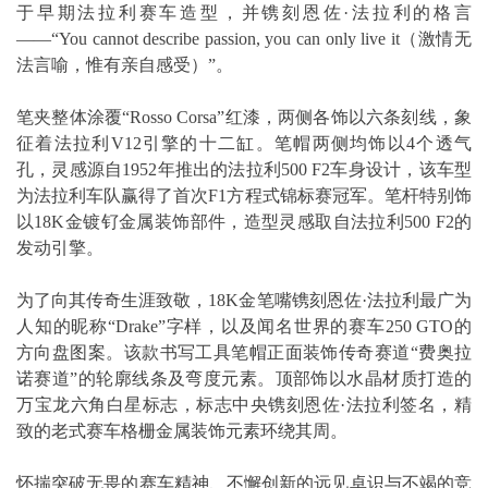
于早期法拉利赛车造型，并镌刻恩佐·法拉利的格言
——“You cannot describe passion, you can only live it（激情无
法言喻，惟有亲自感受）”。
笔夹整体涂覆“Rosso Corsa”红漆，两侧各饰以六条刻线，象
征着法拉利V12引擎的十二缸。笔帽两侧均饰以4个透气
孔，灵感源自1952年推出的法拉利500 F2车身设计，该车型
为法拉利车队赢得了首次F1方程式锦标赛冠军。笔杆特别饰
以18K金镀钌金属装饰部件，造型灵感取自法拉利500 F2的
发动引擎。
为了向其传奇生涯致敬，18K金笔嘴镌刻恩佐·法拉利最广为
人知的昵称“Drake”字样，以及闻名世界的赛车250 GTO的
方向盘图案。该款书写工具笔帽正面装饰传奇赛道“费奥拉
诺赛道”的轮廓线条及弯度元素。顶部饰以水晶材质打造的
万宝龙六角白星标志，标志中央镌刻恩佐·法拉利签名，精
致的老式赛车格栅金属装饰元素环绕其周。
怀揣突破无畏的赛车精神、不懈创新的远见卓识与不竭的竞