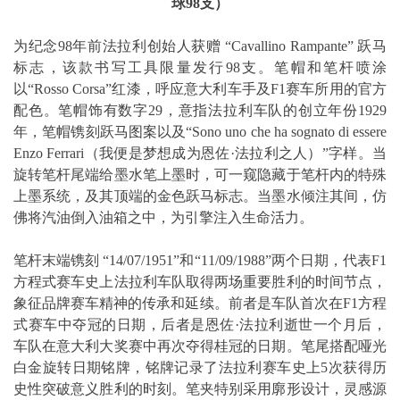
球
98
支）
为纪念98年前法拉利创始人获赠 “Cavallino Rampante” 跃马
标志，该款书写工具限量发行98支。笔帽和笔杆喷涂
以“Rosso Corsa”红漆，呼应意大利车手及F1赛车所用的官方
配色。笔帽饰有数字29，意指法拉利车队的创立年份1929
年，笔帽镌刻跃马图案以及“Sono uno che ha sognato di essere
Enzo Ferrari（我便是梦想成为恩佐·法拉利之人）”字样。当
旋转笔杆尾端给墨水笔上墨时，可一窥隐藏于笔杆内的特殊
上墨系统，及其顶端的金色跃马标志。当墨水倾注其间，仿
佛将汽油倒入油箱之中，为引擎注入生命活力。
笔杆末端镌刻 “14/07/1951”和“11/09/1988”两个日期，代表F1
方程式赛车史上法拉利车队取得两场重要胜利的时间节点，
象征品牌赛车精神的传承和延续。前者是车队首次在F1方程
式赛车中夺冠的日期，后者是恩佐·法拉利逝世一个月后，
车队在意大利大奖赛中再次夺得桂冠的日期。笔尾搭配哑光
白金旋转日期铭牌，铭牌记录了法拉利赛车史上5次获得历
史性突破意义胜利的时刻。笔夹特别采用廓形设计，灵感源