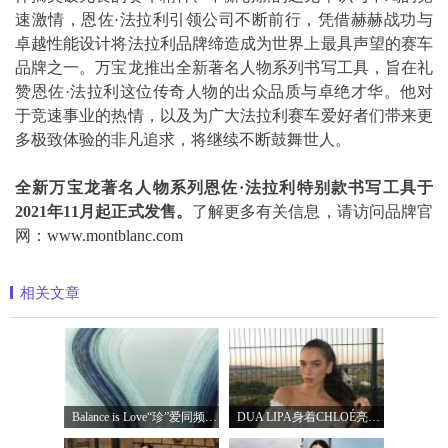
速激情，恩佐·法拉利引领公司不断前行，凭借赫赫战功与
卓越性能设计将法拉利品牌缔造成为世界上最具声望的赛车
品牌之一。万宝龙推出全新著名人物系列书写工具，旨在礼
赞恩佐·法拉利这位传奇人物的出众品质与卓绝才华。他对
于竞速事业的热情，以及为广大法拉利赛车爱好者们带来更
多极致体验的非凡追求，将继续不断鼓舞世人。
全新万宝龙著名人物系列恩佐·法拉利特别款书写工具于
2021年11月起正式发售。
了解更多有关信息，请访问品牌官
网：
www.montblanc.com
相关文章
Balance is Love“珍”爱同频 耀启七夕 TASA
DUA LIPA身着CHLOÉ亮相 2026 SUNNY HILL 音乐节