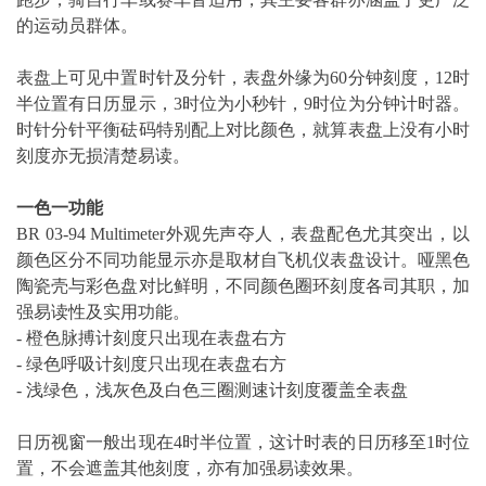
的运动员群体。
表盘上可见中置时针及分针，表盘外缘为60分钟刻度，12时
半位置有日历显示，3时位为小秒针，9时位为分钟计时器。
时针分针平衡砝码特别配上对比颜色，就算表盘上没有小时
刻度亦无损清楚易读。
一色一功能
BR 03-94 Multimeter外观先声夺人，表盘配色尤其突出，以
颜色区分不同功能显示亦是取材自飞机仪表盘设计。哑黑色
陶瓷壳与彩色盘对比鲜明，不同颜色圈环刻度各司其职，加
强易读性及实用功能。
- 橙色脉搏计刻度只出现在表盘右方
- 绿色呼吸计刻度只出现在表盘右方
- 浅绿色，浅灰色及白色三圈测速计刻度覆盖全表盘
日历视窗一般出现在4时半位置，这计时表的日历移至1时位
置，不会遮盖其他刻度，亦有加强易读效果。