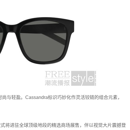
与轻盈。Cassandra标识巧妙化作灵活铰链的组合元素，
ENT专属款式将进驻全球顶级地段的精选商场展售，伴以视觉大片震撼登