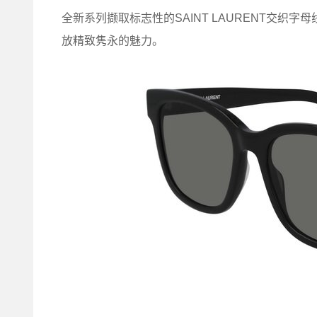
全新系列撷取标志性的SAINT LAURENT交织字
放精致隽永的魅力。