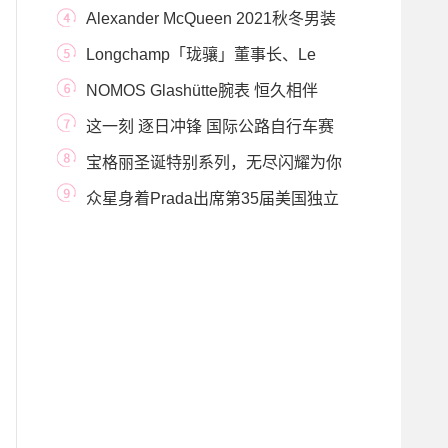
Alexander McQueen 2021秋冬男装
系列瞩目呈现
Longchamp「珑骧」董事长、Le
Pliage®尼龙包设计师
NOMOS Glashütte腕表 恒久相伴
这一刻 逐日冲锋 国际公路自行车赛
冠军车手普里
宝格丽圣诞特别系列，无尽闪耀为你
而来
众星身着Prada出席第35届美国独立
精神奖颁奖典礼