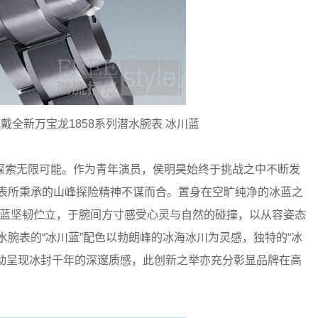
全新万宝龙1858系列潜水腕表 冰川蓝
探索无限可能。作为青年演员，侯明昊始终于挑战之中不断发
腕表所秉承的山峰探险精神不谋而合。置身在空旷纯净的冰蓝之
冰川蓝坚韧伫立，于腕间方寸感受心灵与自然的碰撞，以从容姿态
水腕表的“冰川蓝”配色以勃朗峰的冰海冰川为灵感，独特的“冰
工刷制，生动呈现冰封千年的深邃质感，此创新之举亦充分彰显品牌在高