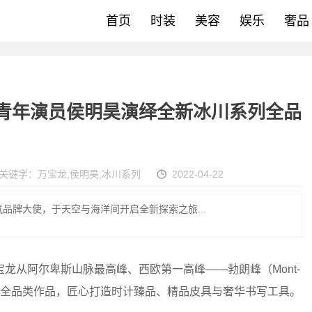
首页
时装
美容
娱乐
奢品
手青年演员侯明昊演绎全新冰川系列全品
关键字：
万宝龙
,
侯明昊
,
冰川系列
2022-04-22
品牌大使，于天空与海洋间开启全新探索之旅...
龙从阿尔卑斯山脉最高峰、西欧第一高峰——勃朗峰（Mont-
系列全品类作品，匠心打造时计臻品、精品皮具与奢华书写工具。