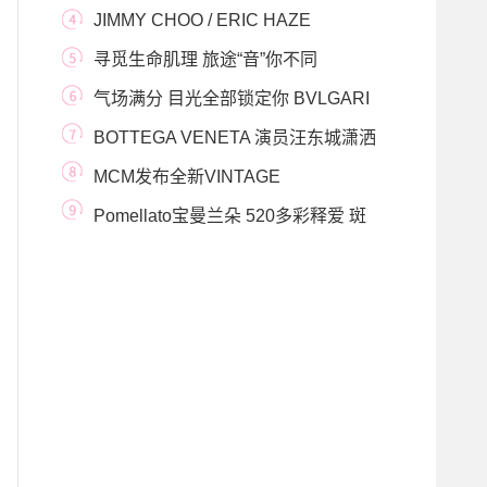
劲黑系列作品
JIMMY CHOO / ERIC HAZE
CURATED BY POGGY限定系列“追星逐
寻觅生命肌理 旅途“音”你不同
CANALI 2019 秋冬系
气场满分 目光全部锁定你 BVLGARI
宝格丽Serpenti S
BOTTEGA VENETA 演员汪东城潇洒
演绎时尚大片
MCM发布全新VINTAGE
JACQUARD复古提花胶囊系列
Pomellato宝曼兰朵 520多彩释爱 斑
斓而生 携品牌挚