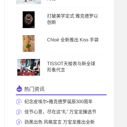
打破美学定式 雅克德罗以
创新
Chloé 全新推出 Kiss 手袋
TISSOT天梭表与新全球
形象代言
热门资讯
纪念皮埃尔•雅克德罗诞辰300周年
雅克德罗推出
佳节心意，尽在这“礼” 万宝龙臻选节
日礼单敬
劲黑出色 风格宣言 万宝龙推出全新