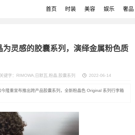
首页
时装
美容
娱乐
奢品
粉晶为灵感的胶囊系列，演绎金属粉色质
关键字：
RIMOWA
,
日默瓦
,
粉晶
,
胶囊系列
2022-06-14
隆重宣布推出跨产品胶囊系列，全新粉晶色 Original 系列行李箱