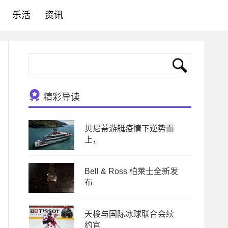
乐活
资讯
精彩导读
贝尼蒂游艇疫情下逆势而
上，
Bell & Ross 柏莱士全新发
布
天梭与国际冰球联合会续
约官