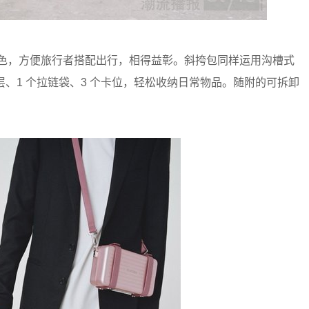
晶色配色，方便旅行者搭配出行，相得益彰。斜挎包同样运用沟槽式
层、1 个拉链袋、3 个卡位，轻松收纳日常物品。随附的可拆卸