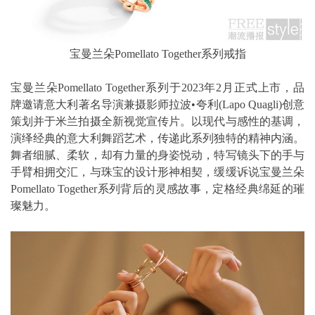
宝曼兰朵Pomellato Together系列戒指
宝曼兰朵Pomellato Together系列于2023年2月正式上市，品
牌邀请意大利著名导演兼摄影师拉波•夸利(Lapo Quagli)创意
策划并于米兰拍摄全新视觉宣传片。以现代与感性的基调，
演绎经典的意大利舞蹈艺术，传递此系列独特的精神内涵。
舞者细腻、柔软，却有力量的身姿悦动，特写镜头下的手与
手臂相拥交汇，与珠宝的设计形神相契，缓缓诉说宝曼兰朵
Pomellato Together系列背后的灵感故事，定格经典绵延的璀
璨魅力。