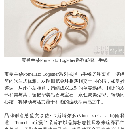
宝曼兰朵Pomellato Together系列戒指、手镯
宝曼兰朵Pomellato Together系列戒指与手镯尽释鎏光，演绎
简约米兰式优雅。双圈细腻金环相遇相交于同心结，如曼妙
邂逅，从此心意相通，缔结成双成对的至美羁绊。相拥的双
环和美与共，镶嵌华美钻石与宝石，永驻隽美熠彩。转动同
心结，将律动与活力蕴于和谐的流线型美感之中。
品牌创意总监文森佐•卡斯塔尔多(Vincenzo Castaldo)阐释
道：“Pomellato宝曼兰朵旨在以品牌标志性风格来诠释羁绊