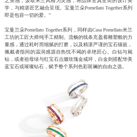
之美感，汲取米兰风格为灵感，将品牌至真至简的设计美
学，与精湛匠艺融合呈现。宝曼兰朵Pomellato Together系列
即是包容一切的爱。”
宝曼兰朵Pomellato Together系列，同样由Casa Pomellato米兰
工坊的工匠大师纯手工精制。流畅的线条充盈着雕塑般的力
量感，通过耗时而细腻的打磨，以及精湛严谨的宝石镶嵌，
佩戴者指间的温润感源自热忱不竭的卓绝匠心。白钻与褐
钻，或者祖母绿与红宝石点缀玫瑰金戒环，白金则搭配华美
蓝宝石或璀璨钻石，赋予整个系列色彩斑斓的自由之选。