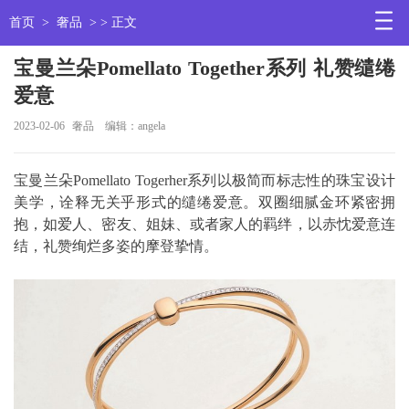
首页
>
奢品
> > 正文
宝曼兰朵Pomellato Together系列 礼赞缱绻
爱意
2023-02-06
奢品
编辑：angela
宝曼兰朵Pomellato Togerher系列以极简而标志性的珠宝设计
美学，诠释无关乎形式的缱绻爱意。双圈细腻金环紧密拥
抱，如爱人、密友、姐妹、或者家人的羁绊，以赤忱爱意连
结，礼赞绚烂多姿的摩登挚情。