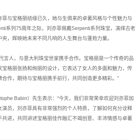
亦菲与宝格丽结缘已久，她与生俱来的卓著风格与个性魅力与
ti系列75周年之际，刘亦菲佩戴Serpenti系列珠宝，演绎古老
中央，辉映她未来不同凡响的人生舞台与蓬勃力量。
牌代言人，与意大利珠宝世家携手合作。宝格丽是一个传奇的品
欢宝格丽张扬和绚丽的设计，它表达了女人的多面和魅力，传
牌合作，期待与宝格丽携手前行，共同创造更多精彩。”
stophe Babin）先生表示：“今天，我们非常荣幸欢迎刘亦菲加
女演员，刘亦菲具有非常强烈的个人特质，了解如何充分诠释
手共进，共同讲述宝格丽佳作融汇不竭创意、丰沛情感与卓著