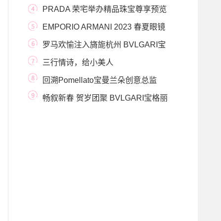
创祝贺鲍里斯
PRADA 荣宅举办精品珠宝尊享预览
EMPORIO ARMANI 2023 春夏眼镜
系列 新型生物基材质眼
罗马欢愉注入旖旎杭州 BVLGARI宝
格丽限时精品店绚
三行情诗，给小美人
回溯Pomellato宝曼兰朵创意总监
——文森佐•卡斯
畅叙新春 贺岁团聚 BVLGARI宝格丽
甄选珠宝佳作共