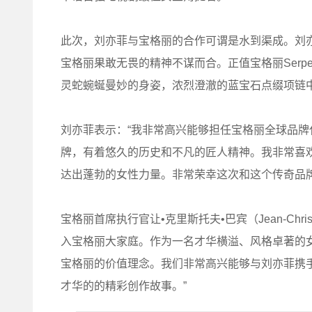
此次，刘亦菲与宝格丽的合作可谓是水到渠成。刘
宝格丽果敢无畏的精神不谋而合。正值宝格丽Serpen
灵蛇蜿蜒曼妙的身姿，浓烈澄澈的蓝宝石点缀项链
刘亦菲表示：“我非常高兴能够担任宝格丽全球品
牌，有着悠久的历史和不凡的匠人精神。我非常喜
达出蓬勃的女性力量。非常荣幸这次和这个传奇品
宝格丽首席执行官让•克里斯托夫•巴宾（Jean-Chri
入宝格丽大家庭。作为一名才华横溢、风格卓著的
宝格丽的价值理念。我们非常高兴能够与刘亦菲携
才华的的精彩创作故事。”