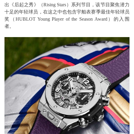
出《后起之秀》（Rising Stars）系列节目，该节目聚焦潜力
十足的年轻球员，在这之中也包含宇舶表赛季最佳年轻球员
奖（HUBLOT Young Player of the Season Award）的入围
者。