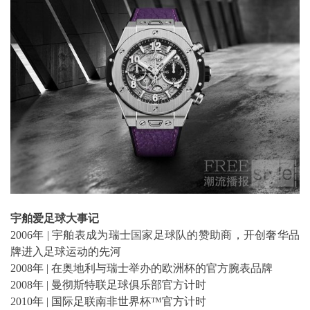
宇舶爱足球大事记
2006年 | 宇舶表成为瑞士国家足球队的赞助商，开创奢华品
牌进入足球运动的先河
2008年 | 在奥地利与瑞士举办的欧洲杯的官方腕表品牌
2008年 | 曼彻斯特联足球俱乐部官方计时
2010年 | 国际足联南非世界杯™官方计时