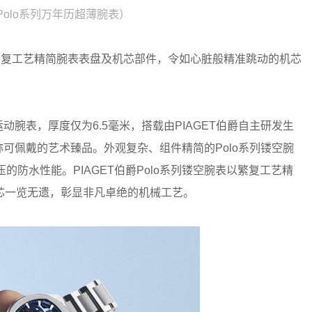
爵Polo系列万年历超薄腕表）
繁复工艺精简腕表表盘及机芯部件，令如心脏般精准跳动的机芯
的运动腕表，厚度仅为6.5毫米，搭载由PIAGET伯爵自主研发生
堪称可佩戴的艺术臻品。外观复杂、组件精简的Polo系列镂空腕
的防水性能。PIAGET伯爵Polo系列镂空腕表以繁复工艺精
芯一览无遗，彰显非凡卓绝的机械工艺。