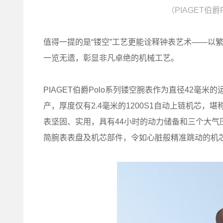
（PIAGET伯
值得一提的是“镂空”工艺更能诠释钟表艺术——以
一览无遗，彰显非凡卓绝的机械工艺。
PIAGET伯爵Polo系列镂空腕表作为直径42毫米
产，厚度仅有2.4毫米的1200S1自动上链机芯，
表坚固、实用，具有44小时的动力储备和三个大气压
简腕表表盘及机芯部件，令如心脏般精准跳动的机