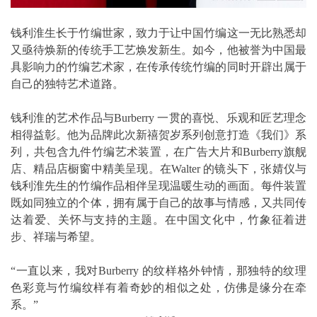
钱利淮生长于竹编世家，致力于让中国竹编这一无比熟悉却
又亟待焕新的传统手工艺焕发新生。如今，他被誉为中国最
具影响力的竹编艺术家，在传承传统竹编的同时开辟出属于
自己的独特艺术道路。
钱利淮的艺术作品与Burberry 一贯的喜悦、乐观和匠艺理念
相得益彰。他为品牌此次新禧贺岁系列创意打造《我们》系
列，共包含九件竹编艺术装置，在广告大片和Burberry旗舰
店、精品店橱窗中精美呈现。在Walter 的镜头下，张婧仪与
钱利淮先生的竹编作品相伴呈现温暖生动的画面。每件装置
既如同独立的个体，拥有属于自己的故事与情感，又共同传
达着爱、关怀与支持的主题。在中国文化中，竹象征着进
步、祥瑞与希望。
“一直以来，我对Burberry 的纹样格外钟情，那独特的纹理
色彩竟与竹编纹样有着奇妙的相似之处，仿佛是缘分在牵
系。”