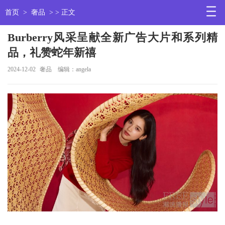
首页
>
奢品
> > 正文
Burberry风采呈献全新广告大片和系列精
品，礼赞蛇年新禧
2024-12-02
奢品
编辑：angela