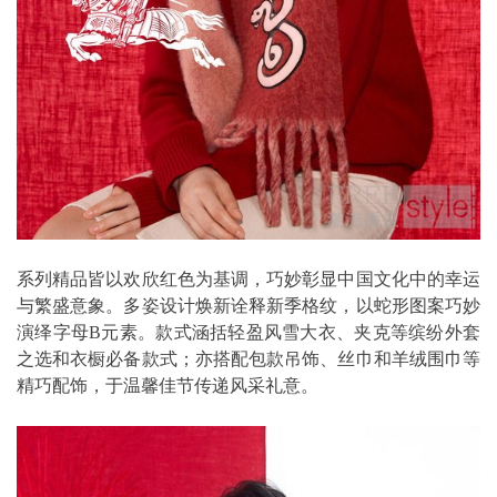
系列精品皆以欢欣红色为基调，巧妙彰显中国文化中的幸运
与繁盛意象。多姿设计焕新诠释新季格纹，以蛇形图案巧妙
演绎字母B元素。款式涵括轻盈风雪大衣、夹克等缤纷外套
之选和衣橱必备款式；亦搭配包款吊饰、丝巾和羊绒围巾等
精巧配饰，于温馨佳节传递风采礼意。