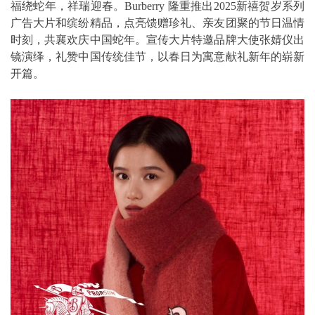
福绕蛇年，祥瑞迎春。Burberry 隆重推出2025新禧贺岁系列
广告大片和缤纷精品，点亮馈赠珍礼、亲友团聚的节日温情
时刻，共襄欢庆中国蛇年。宣传大片特邀品牌大使张婧仪出
镜演绎，礼赞中国传统佳节，以春日为寓意献礼新年的崭新
开篇。