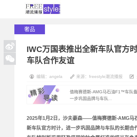
奢品
IWC万国表推出全新车队官方时
车队合作友谊
编辑：angela
来源：freestyle潮流播报
值梅赛德斯-AMG马石油F1™车队
一步巩固品牌与车队...
2025
年
1
月
2
日，沙夫豪森
——
值梅赛德斯
-AMG
马
新车队官方时计，进一步巩固品牌与车队的长期合