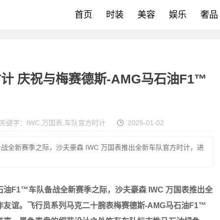
首页
时装
美容
娱乐
奢品
计 庆祝与梅赛德斯-AMG马石油F1™
关键字：
IWC
,
万国表
,
车队官方时计
2025-01-02
备战全新赛季之际，沙夫豪森 IWC 万国表推出全新车队官方时计，进
石油
F1™
车队备战全新赛季之际，沙夫豪森
IWC
万国表推出全
作友谊。飞行员系列马克二十腕表梅赛德斯
-AMG
马石油
F1™