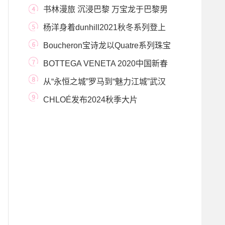
戴 POMELLATO 宝曼兰朵 出席《
书林漫旅 沉浸巴黎 万宝龙于巴黎男
装周期间举办
杨洋身着dunhill2021秋冬系列登上
《T》封面
Boucheron宝诗龙以Quatre系列珠宝
解锁父亲节礼遇
BOTTEGA VENETA 2020中国新春
佳节
从“永恒之城”罗马到“魅力江城”武汉
BVLGAR
CHLOÉ发布2024秋季大片