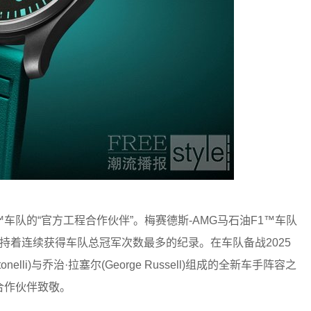
1™车队的“官方工程合作伙伴”。梅赛德斯-AMG马石油F1™车队
，保持着连续获得车队总冠军次数最多的纪录。在车队备战2025
elli)与乔治·拉塞尔(George Russell)组成的全新车手阵容之
合作伙伴致敬。