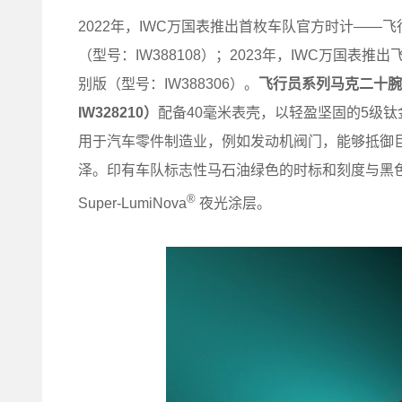
2022年，IWC万国表推出首枚车队官方时计——飞
（型号：IW388108）；2023年，IWC万国表
别版（型号：IW388306）。
飞行员系列马克二十腕
IW328210
）
配备40毫米表壳，以轻盈坚固的5级
用于汽车零件制造业，例如发动机阀门，能够抵御
泽。印有车队标志性马石油绿色的时标和刻度与黑
®
Super-LumiNova
夜光涂层。