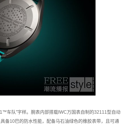
1™车队”字样。腕表内部搭载IWC万国表自制的32111型自动
表具备10巴的防水性能，配备马石油绿色的橡胶表带，且可通