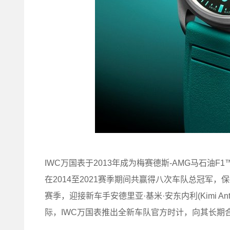
IWC万国表于2013年成为梅赛德斯-AMG马石油F
在2014至2021赛季期间共赢得八次车队总冠军
赛季，迎接新车手安德里亚·基米·安东内利(Kimi Anton
际，IWC万国表推出全新车队官方时计，向其长期