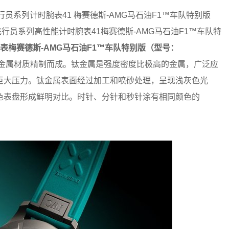
行员系列计时腕表41 梅赛德斯-AMG马石油F1™车队特别版
推出飞行员系列高性能计时腕表41梅赛德斯-AMG马石油F1™车队特
表梅赛德斯
-AMG
马石油
F1™
车队特别版（型号：
钛金属材质精制而成。钛金属是强度密度比极高的金属，广泛应
巨大压力。钛金属表面经过加工和喷砂处理，呈现浅灰色光
色表盘形成鲜明对比。时针、分针和秒针涂有相同颜色的