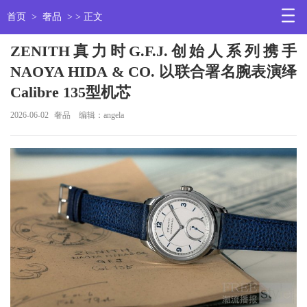
首页
>
奢品
> > 正文
ZENITH真力时G.F.J.创始人系列携手
NAOYA HIDA & CO. 以联合署名腕表演绎
Calibre 135型机芯
2026-06-02
奢品
编辑：angela