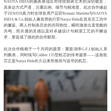
NAOYA HIDA的腕表体现出对传统制表艺术的深切敬意，
其表达方式严谨，注重比例、细节与精准度。此次合作缘起
于ZENITH真力时全球首席产品官Romain Marietta与NAOYA
HIDA & Co.创始人兼首席执行官Naoya Hida在其东京工坊中
的邂逅。两人对制表历史的共同热忱，瞬间激发出直觉般的
共鸣，而共通的灵感以及对卓越设计与精湛工艺的不懈追
求，更促成了彼此的合作默契。
此次合作植根于一个共同的愿景：重新演绎G.F.J.创始人系
列腕表，同时续写Calibre 135型机芯的传奇篇章——这枚机
芯正是Naoya Hida长久以来所推崇与追寻的机芯。