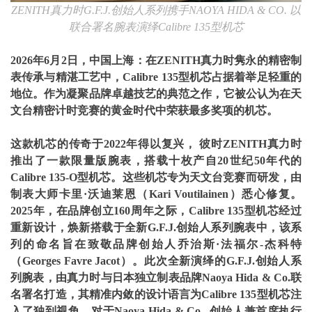
ZENITH
真力时
G.F.J.
创始人系列携手
NAOYA HIDA & CO.
以
联合署名腕表演绎
Calibre 135
型机芯
2026
年
6
月
2
日，中国上海：在
ZENITH
真力时隽永的精密制
表传承与精湛工艺中，
Calibre 135
型机芯占据着举足轻重的
地位。作为凝聚品牌卓越技艺的典范之作，它被公认为在天
文台精密计时竞赛的黄金时代中荣获最多奖项的机芯。
这款机芯的传奇于
2022
年得以复兴，
彼时
ZENITH
真力时
推出了一款限量版腕表，搭载十枚产自
20
世纪
50
年代的
Calibre 135-O
型机芯。这些机芯专为天文台竞赛而研发，由
制表大师卡里·沃迪莱恩（
Kari Voutilainen
）悉心修复。
2025
年，在品牌创立
160
周年之际，
Calibre 135
型机芯经过
重新设计，焕新搭载于全新
G.F.J.
创始人系列腕表中，该系
列的命名旨在致敬品牌创始人乔治斯·法福尔
-
杰科特
（
Georges Favre Jacot
）。此次全新演绎的
G.F.J.
创始人系
列腕表，由真力时与日本独立制表品牌
Naoya Hida & Co.
联
名署名打造，其精准内敛的设计语言为
Calibre 135
型机芯注
入了独到视角。对于
Naoya Hida & Co.,
创始人兼首席执行