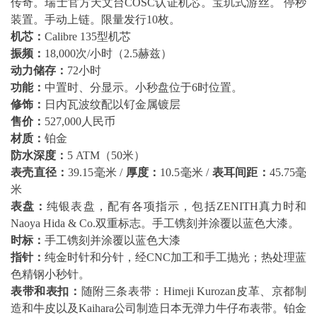
传奇。瑞士官方天文台COSC认证机芯。宝玑式游丝。 停秒
装置。手动上链。限量发行10枚。
机芯：
Calibre 135型机芯
振频：
18,000次/小时（2.5赫兹）
动力储存：
72小时
功能：
中置时、分显示。小秒盘位于6时位置。
修饰：
日内瓦波纹配以钌金属镀层
售价：
527,000人民币
材质：
铂金
防水深度：
5 ATM（50米）
表壳直径：
39.15毫米 /
厚度：
10.5毫米 /
表耳间距：
45.75毫
米
表盘：
纯银表盘，配有各项指示，包括ZENITH真力时和
Naoya Hida & Co.双重标志。手工镌刻并涂覆以蓝色大漆。
时标：
手工镌刻并涂覆以蓝色大漆
指针：
纯金时针和分针，经CNC加工和手工抛光；热处理蓝
色精钢小秒针。
表带和表扣：
随附三条表带：Himeji Kurozan皮革、京都制
造和牛皮以及Kaihara公司制造日本无弹力牛仔布表带。铂金