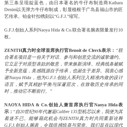
第三条呈现靛蓝色，由日本著名的牛仔布制造商Kaihara
Denim以无弹力牛仔布制成，彰显植根于广岛县福山市的匠
艺传承。铂金针扣镌刻以“G.F.J.”缩写。
G.F.J.创始人系列Naoya Hida & Co.联合署名腕表限量发行10
枚。
ZENITH
真力时全球首席执行官
Benoit de Clerck
表示：
“联
合署名项目是一份关于对话、参与和创意交流的诚挚邀约。
它立足于对原型表款的敬意，带来焕新演绎。经典线条被赋
予全新意蕴，美感既源自于传承，也诞生于差异。我衷心感
谢
Naoya Hida
，他为
G.F.J.
创始人系列注入精准内敛的设计
语言，赋予其精妙平衡与深邃层次，在致敬历史传承的同
时，推动它不断前行。”
NAOYA HIDA & Co.
创始人兼首席执行官
Naoya Hida
表
示：
“
自
20
世纪
90
年代邂逅
Calibre 135
型机芯以来，我便为其
着迷不已。能够藉此机会与
ZENITH
真力时共同重新诠释
G.F.J.
创始人腕表，令我倍感惊喜与荣幸。我们旨在以现代