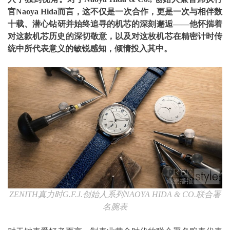
官
Naoya Hida
而言，这不仅是一次合作，更是一次与相伴数
十载、潜心钻研并始终追寻的机芯的深刻邂逅——他怀揣着
对这款机芯历史的深切敬意，以及对这枚机芯在精密计时传
统中所代表意义的敏锐感知，倾情投入其中。
ZENITH
真力时
G.F.J.
创始人系列
NAOYA HIDA & CO.
联合署
名腕表