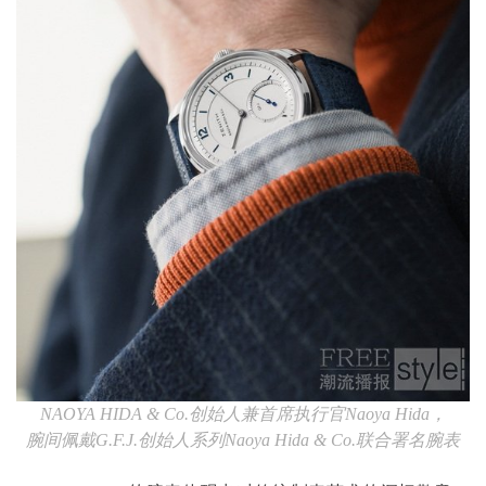
NAOYA HIDA & Co.
创始人兼首席执行官
Naoya Hida
，
腕间佩戴
G.F.J.
创始人系列
Naoya Hida & Co.
联合署名腕表