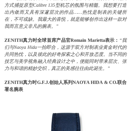
方式捕捉原型
Calibre 135
型机芯的氛围与精髓。我想要打造
出内敛而又具有深邃层次的作品……热忱是制表的关键所
在，不可或缺。我最大的喜悦，就是能够创作出这样一款对
我而言意义非凡的腕表。”
ZENITH
真力时全球首席产品官
Romain Marietta
表示：
“我
们与
Naoya Hida
一拍即合，这源于双方对制表业黄金时代的
共同热忱，以及彼此的好奇探索之心和开放态度。当不同的
技艺与美学视角融入经典设计之中，便能同时带来层次、张
力与和谐的精妙交织，真正的美感往往由此诞生。”
ZENITH
真力时
G.F.J.
创始人系列
NAOYA HIDA & CO.
联合
署名腕表