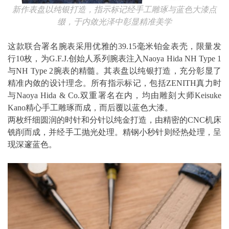
新作表盘以纯银打造，指示标记经手工雕琢与蓝色大漆点
缀，于内敛光泽中彰显精准美学
这款联合署名腕表采用优雅的39.15毫米铂金表壳，限量发
行10枚，为G.F.J.创始人系列腕表注入Naoya Hida NH Type 1
与NH Type 2腕表的精髓。其表盘以纯银打造，充分彰显了
精准内敛的设计理念。所有指示标记，包括ZENITH真力时
与Naoya Hida & Co.双重署名在内，均由雕刻大师Keisuke
Kano精心手工雕琢而成，而后覆以蓝色大漆。
两枚纤细圆润的时针和分针以纯金打造，由精密的CNC机床
铣削而成，并经手工抛光处理。精钢小秒针则经热处理，呈
现深邃蓝色。