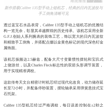
新作搭载
Calibre 135
型手动上链机芯，经典的日内瓦波纹与
手工倒角清晰可见
透过蓝宝石水晶表背，Calibre 135型手动上链机芯的优雅结
构一览无余，彰显其卓越辉煌的历史传承。该机芯采用全新
G.F.J.创始人系列腕表的装饰工艺，饰以宽大的日内瓦波纹
和精致手工倒角，并搭配点缀以金黄色标记的现代深色钌金
属饰面。
该机芯振频达2.5赫兹，配备大尺寸变量惯性摆轮和宝玑式
上饶游丝，以及Charles Fleck标志性的双箭头形调节装置，
用于实现精准调校。
这款传奇天文台精密计时机芯经过现代化改良，动力储存延
长至72小时，并配备停秒装置，摆轮轴承采用弹簧悬挂式宝
石托架。
Calibre 135型机芯经过严格调校，每日误差控制在±2秒之