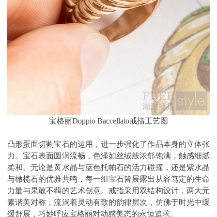
宝格丽Doppio Baccellato戒指工艺图
凸形蛋面切割宝石的运用，进一步强化了作品本身的立体张
力。宝石表面圆润流畅，色泽如丝绒般浓郁饱满，触感细腻
柔和。无论是黄水晶与蓝色托帕石的活力碰撞，还是紫水晶
与橄榄石的优雅共鸣，每一组宝石皆展露出从容笃定的生命
力量与果敢不羁的艺术创意。戒指采用双结构设计，两大元
素谐美对称，流淌着灵动有致的韵律层次，仿佛于时光中缓
缓舒展，巧妙呼应宝格丽对动感美态的永恒追求。