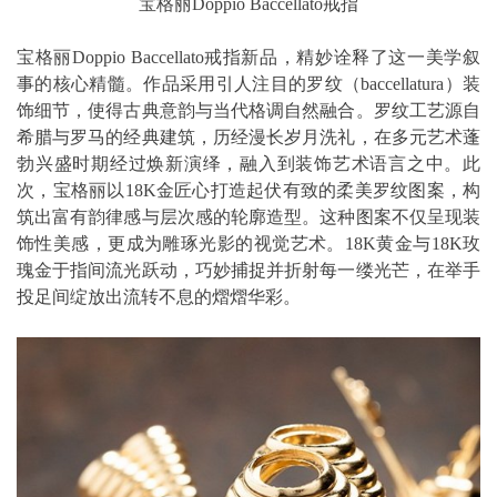
宝格丽Doppio Baccellato戒指
宝格丽Doppio Baccellato戒指新品，精妙诠释了这一美学叙
事的核心精髓。作品采用引人注目的罗纹（baccellatura）装
饰细节，使得古典意韵与当代格调自然融合。罗纹工艺源自
希腊与罗马的经典建筑，历经漫长岁月洗礼，在多元艺术蓬
勃兴盛时期经过焕新演绎，融入到装饰艺术语言之中。此
次，宝格丽以18K金匠心打造起伏有致的柔美罗纹图案，构
筑出富有韵律感与层次感的轮廓造型。这种图案不仅呈现装
饰性美感，更成为雕琢光影的视觉艺术。18K黄金与18K玫
瑰金于指间流光跃动，巧妙捕捉并折射每一缕光芒，在举手
投足间绽放出流转不息的熠熠华彩。