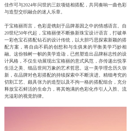
佳作可与2024年问世的三款项链相搭配，共同奏响一曲色彩
与造型交织融合的迷人乐章。
于宝格丽而言，色彩是镌刻于品牌基因之中的情感语言。自
20世纪50年代起，宝格丽便不断焕新珠宝设计语言，打破单
一彩色宝石搭配钻石的设计传统，以大胆巧思探索新颖的搭
配方案，将自由不羁的创想和与生俱来的平衡美学巧妙相
融。这份独树一帜的美学造诣，已然塑造出品牌标志性的设
计风格，不仅生动展现出宝格丽的意式风范，亦传递出悦享
生活之美、细品世间万象的艺术哲思。这一美学理念历久弥
新，在品牌对色彩搭配的持续探索中不断演进。精细考究的
切割工艺、颇具张力的造型以及不拘一格的搭配组合，充分
释放宝石鲜活的生命力，将其饱满的色彩化作引人入胜、流
光溢彩的视觉韵律。