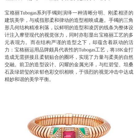
宝格丽Tubogas系列手镯则演绎一种清晰分明、刚柔相济的
建筑美学，与戒指那柔和律动的造型相映成趣。手镯的三角
形几何结构精准利落，以鲜明的造型和凌厉的线条为整体设
计注入摩登现代的视觉张力，同时亦彰显出宝格丽工艺的多
元表现力。而在结构严谨的造型之下，却蕴含着跃动的活
力：宝格丽运用品牌颇具代表性的Tubogas工艺，将18K金打
造成无需拼接且柔韧贴合的圈环，实现了力量与柔美的自然
交融。前卫的造型设计、闪耀的金属光泽，与红碧玺、坦桑
石及绿碧玺的浓郁色彩交织相映，于强烈的视觉冲击中达成
精妙和谐的美学平衡。