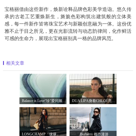
宝格丽借由这些新作，焕新诠释品牌色彩美学造诣。悠久传
承的古老工艺重焕新生，旖旎色彩构筑出建筑般的立体美
感，每一件新作皆将珠宝艺术与新颖创意融为一体。这份优
雅不止于目之所见，更在光影流转与动态韵律间，化作鲜活
可感的生命力，展现出宝格丽别具一格的品牌风范。
相关文章
Balance is Love“珍”爱同频 耀启七夕 TASA
DUA LIPA身着CHLOÉ亮相 2026 SUNNY HILL 音乐节
LONGCHAMP「珑骧」全新LE CADENCE 系列 奏响法
Burberry 都市漫游