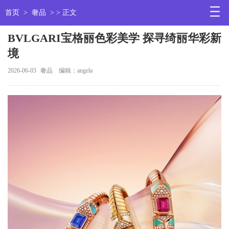
首页
>
奢品
> > 正文
BVLGARI宝格丽色彩美学 探寻绮丽华彩新
境
2026-06-03
奢品
编辑：angela