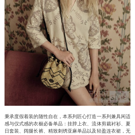
秉承度假着装的随性自在，本系列匠心打造一系列兼具闲适
感与仪式感的衣橱必备单品：挂脖上衣、流体剪裁衬衫、夏
日套装、阔腿长裤、精致刺绣亚麻单品以及轻盈连衣裙，无