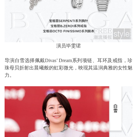
演员毕雯珺
导演白雪选择佩戴Divas’ Dream系列项链、耳环及戒指，珍
珠母贝折射出晨曦般的虹彩微光，映现其温润典雅的女性魅
力。