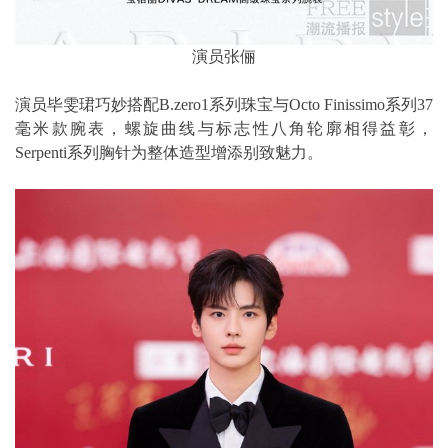
演员张俪
演员毕雯珺巧妙搭配B.zero1系列珠宝与Octo Finissimo系列37
毫米款腕表，螺旋曲线与标志性八角轮廓相得益彰，
Serpenti系列胸针为整体造型增添别致魅力。