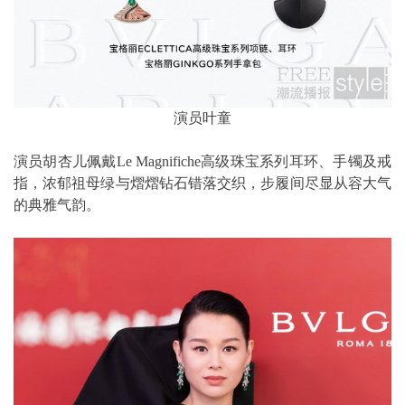
演员叶童
演员胡杏儿佩戴Le Magnifiche高级珠宝系列耳环、手镯及戒
指，浓郁祖母绿与熠熠钻石错落交织，步履间尽显从容大气
的典雅气韵。