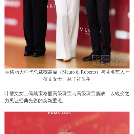
宝格丽大中华总裁穆嵩喆（Mauro di Roberto）与著名艺人叶
蒨文女士、林子祥先生
叶蒨文女士佩戴宝格丽高级珠宝与高级珠宝腕表，以蜕变之
力见证经典光影的焕新重现。