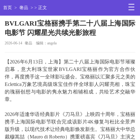
首页
>
奢品
> > 正文
BVLGARI宝格丽携手第二十八届上海国际
电影节 闪耀星光共续光影旅程
2026-06-14
奢品
编辑：angela
【2026年6月13日，上海】第二十八届上海国际电影节璀璨
启幕，意大利珠宝世家BVLGARI宝格丽作为官方合作伙
伴，再度携手这一全球影坛盛会。宝格丽以汇聚多元之美的
Eclettica万象艺境高级珠宝佳作伴全球影人闪耀亮相，珠宝
的瑰丽创想与电影的隽永魅力相辅相成，共绘艺术交融华
章。
2026年适逢华语经典影片《刀马旦》上映四十周年，宝格丽
携手上海国际电影节联合完成该影片4K修复与杜比全景声
版升级，以现代技术让经典电影焕发新生。宝格丽大中华总
裁穆嵩喆（Mauro di Roberto）携重磅嘉宾《刀马旦》主演之