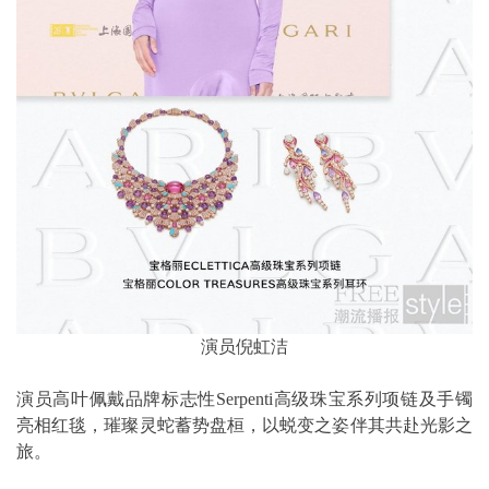
演员倪虹洁
演员高叶佩戴品牌标志性Serpenti高级珠宝系列项链及手镯
亮相红毯，璀璨灵蛇蓄势盘桓，以蜕变之姿伴其共赴光影之
旅。