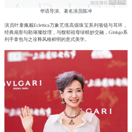
华语导演、著名演员陈冲
演员叶童佩戴Eclettica万象艺境高级珠宝系列项链与耳环，
经典扇形勾勒璀璨纹理，与馥郁祖母绿精妙交融，Ginkgo系
列手拿包与之诠释风格鲜明的意式美学。