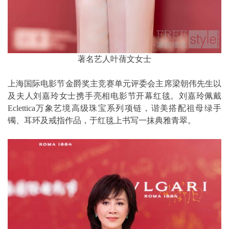
著名艺人叶蒨文女士
上海国际电影节金爵奖主竞赛单元评委会主席梁朝伟先生以
及夫人刘嘉玲女士携手亮相电影节开幕红毯。刘嘉玲佩戴
Eclettica万象艺境高级珠宝系列项链，谐美搭配祖母绿手
镯、耳环及戒指作品，于红毯上书写一抹典雅青翠。