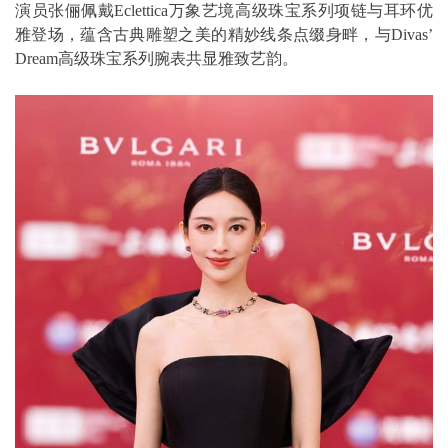
演员张俪佩戴Eclettica万象艺境高级珠宝系列项链与耳环优
雅登场，蕴含古典雕塑之美的精妙线条点缀身畔，与Divas’
Dream高级珠宝系列腕表共显雅致艺韵。