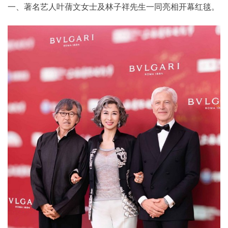
一、著名艺人叶蒨文女士及林子祥先生一同亮相开幕红毯。