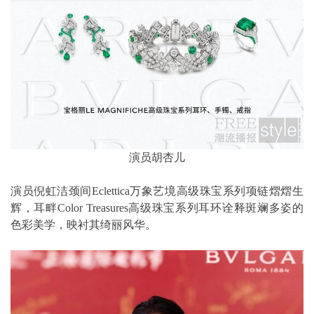
演员胡杏儿
演员倪虹洁颈间Eclettica万象艺境高级珠宝系列项链熠熠生
辉，耳畔Color Treasures高级珠宝系列耳环诠释斑斓多姿的
色彩美学，映衬其绮丽风华。