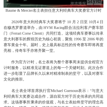
Baume & Mercier名士表担任意大利经典车大奖赛官方计时
2026年意大利经典车大奖赛将于 10 月 2 日至 10月4 日
在穆杰罗赛道举办，由 HVM Racing联合法拉利客户赛车部
门（Ferrari Corse Clienti）共同打造。这项经典车赛事以传承
意大利赛车的辉煌历史为核心初衷，聚焦 1996 至 2006 年的
赛车黄金十年。届时，史上最具标志性的传奇赛车即将再度
亮相，传奇车手亦将齐聚一堂。
作为官方计时，名士表将为整个赛事周末提供全程官方
计时服务，以精准见证赛道上的每一个关键时刻。此次合作
进一步彰显了品牌长久以来对精准制表的坚守，以及对赛车
文化的推崇。
名士表全球首席执行官Michael Guenoun表示：“与意大
利经典车大奖赛达成合作，源自双方对于历史传承的共同追
求。这场赛事所秉承的价值观，与名士表始终坚守的理念高