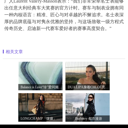
广人Laurent Vallery-Masson表示：“我们非常荣幸名士表能够
出任意大利经典车大奖赛的官方计时。赛车与制表业拥有同
一种内核语言：精准、匠心与对卓越的不懈追求。名士表深
厚的品牌底蕴与对隽永优雅的坚持，与这场致敬一级方程式
传奇历史、启迪新一代赛车爱好者的赛事高度契合。”
相关文章
Balance is Love“珍”爱同频 耀启七夕 TASA
DUA LIPA身着CHLOÉ亮相 2026 SUNNY HILL 音乐节
LONGCHAMP「珑骧」全新LE CADENCE 系列 奏响法
Burberry 都市漫游