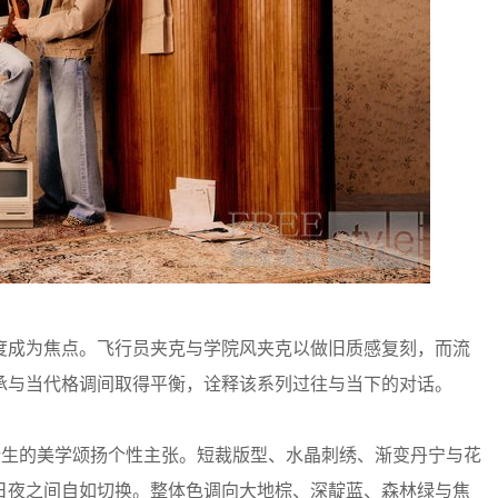
度成为焦点。飞行员夹克与学院风夹克以做旧质感复刻，而流
承与当代格调间取得平衡，诠释该系列过往与当下的对话。
续新生的美学颂扬个性主张。短裁版型、水晶刺绣、渐变丹宁与花
日夜之间自如切换。整体色调向大地棕、深靛蓝、森林绿与焦