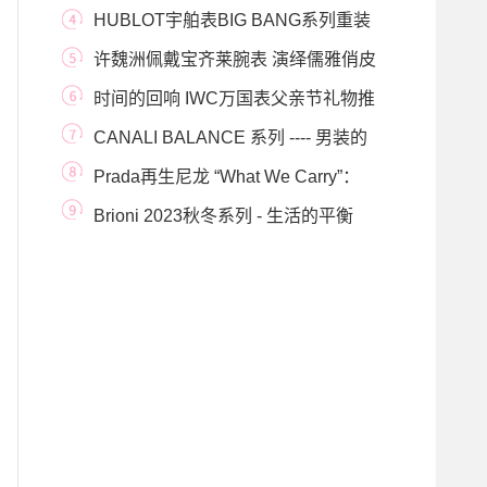
生，秉承帆船的优
HUBLOT宇舶表BIG BANG系列重装
上阵：从机芯到材质，
许魏洲佩戴宝齐莱腕表 演绎儒雅俏皮
的艺术气息
时间的回响 IWC万国表父亲节礼物推
荐
CANALI BALANCE 系列 ---- 男装的
创新
Prada再生尼龙 “What We Carry”：
《国家地理》系列
Brioni 2023秋冬系列 - 生活的平衡