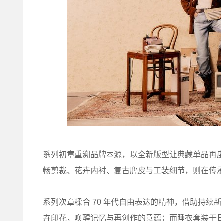
系列初章重溯品牌本源，以全新版型让典藏单品再
畅剪裁、花卉内衬、复古麂皮与工装细节，则在传
系列次章糅合 70 年代自由表达的精神，借助持
卉印花，唤醒记忆与再创作的意蕴；而睡衣套装于