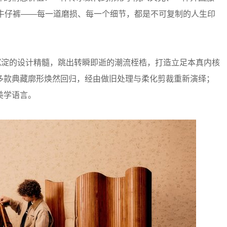
洗牛仔裤——每一道磨损、每一个细节，都是不可复制的人生印
品牌经年沉淀的设计精髓，跳出转瞬即逝的潮流桎梏，打造立足本真内核
多款典藏廓形焕然回归，经由做旧处理与柔化剪裁重新演绎；
美学语言。