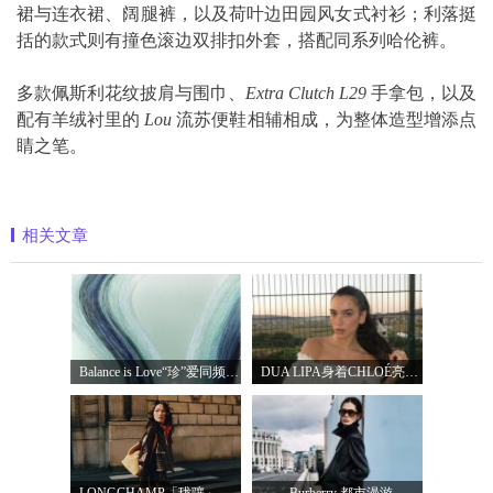
裙与连衣裙、阔腿裤，以及荷叶边田园风女式衬衫；利落挺
括的款式则有撞色滚边双排扣外套，搭配同系列哈伦裤。
多款佩斯利花纹披肩与围巾、
Extra Clutch L29
手拿包，以及
配有羊绒衬里的
Lou
流苏便鞋相辅相成，为整体造型增添点
睛之笔。
相关文章
Balance is Love“珍”爱同频 耀启七夕 TASA
DUA LIPA身着CHLOÉ亮相 2026 SUNNY HILL 音乐节