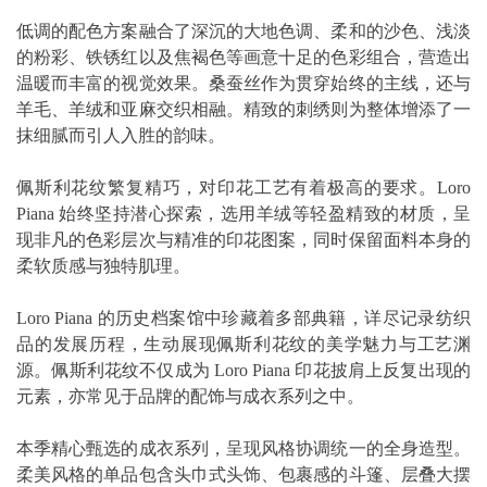
低调的配色方案融合了深沉的大地色调、柔和的沙色、浅淡
的粉彩、铁锈红以及焦褐色等画意十足的色彩组合，营造出
温暖而丰富的视觉效果。桑蚕丝作为贯穿始终的主线，还与
羊毛、羊绒和亚麻交织相融。精致的刺绣则为整体增添了一
抹细腻而引人入胜的韵味。
佩斯利花纹繁复精巧，对印花工艺有着极高的要求。Loro
Piana 始终坚持潜心探索，选用羊绒等轻盈精致的材质，呈
现非凡的色彩层次与精准的印花图案，同时保留面料本身的
柔软质感与独特肌理。
Loro Piana 的历史档案馆中珍藏着多部典籍，详尽记录纺织
品的发展历程，生动展现佩斯利花纹的美学魅力与工艺渊
源。佩斯利花纹不仅成为 Loro Piana 印花披肩上反复出现的
元素，亦常见于品牌的配饰与成衣系列之中。
本季精心甄选的成衣系列，呈现风格协调统一的全身造型。
柔美风格的单品包含头巾式头饰、包裹感的斗篷、层叠大摆