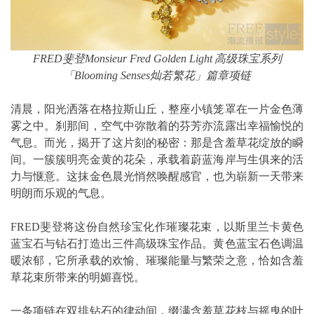
FRED
斐登
Monsieur Fred Golden Light
高级珠宝系列
「
Blooming Senses
灿若繁花」篇章项链
清晨，阳光洒落在格拉斯山丘，整座小镇笼罩在一片金色薄
雾之中。刹那间，空气中弥散着的芬芳亦流露出幸福愉悦的
气息。而光，揭开了这片刻的秘密：那是含羞草花绽放的瞬
间。一簇簇明亮金黄的花朵，承载着蔚蓝海岸与生俱来的活
力与惬意。这抹金色晨光悄然唤醒感官，也为崭新一天带来
明朗而乐观的气息。
FRED斐登将这份自然珍宝化作璀璨花束，以斯里兰卡黄色
蓝宝石与钻石打造出三件高级珠宝作品。黄色蓝宝石色调温
暖浓郁，它所承载的欢愉、璀璨能量与繁荣之意，恰如含羞
草花束所带来的明媚喜悦。
一条项链在双排钻石的律动间，缀满含羞草花枝与摇曳的叶