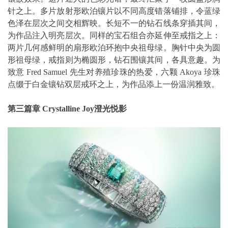
针之上。多片放射形欧泊镶片以不同高度错落铺排，令蓝绿
色泽在层次之间交相辉映。长短不一的钻石线条穿插其间，
为作品注入明亮层次。同样的宝石组合亦延伸至戒指之上：
两片几何感鲜明的扇形欧泊环抱中央祖母绿。胸针中央为圆
形祖母绿，戒指则为椭圆形，钻石围镶其间，各具意趣。为
致意 Fred Samuel 先生对养殖珍珠的热爱，六颗 Akoya 珍珠
点缀于白金镶钻双层戒环之上，为作品添上一份温润雅致。
第三篇章
Crystalline Joy
澄光悦影