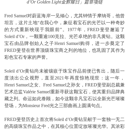
d’Or Golden Light
金辉耀日」篇章项链
Fred Samuel对蔚蓝海岸一见倾心，尤其钟情于摩纳哥，他曾
坦言，这片土地“在我心中，象征着宝石的光芒以一种奇妙
的方式重新映现于我眼前”。1977年，FRED斐登邂逅了
Soleil d’Or，一颗重逾100克拉、光芒卓绝的非凡黄钻。这颗
宝石由品牌创始人之子Henri Samuel购得，进一步奠定了
FRED斐登在世界顶级珠宝商之列的地位，也巩固了其作为
彩色宝石专家的声誉。
Soleil d’Or黄钻尚未被镶嵌于珠宝作品前便已售出，随后一
度淡出公众视野，直至2021年再度惊艳现世：这一年，
Henri Samuel之女、Fred Samuel之孙女，FRED斐登副总裁兼
艺术总监Valérie Samuel重新寻获这颗宝石，使其重归品牌典
藏之列。命运如此眷顾，如今这颗非凡宝石以全新光芒璀璨
登场，为Monsieur Fred光之三部曲画上圆满句点。
FRED斐登历史上首次将Soleil d’Or黄钻呈献于一套独一无二
的高级珠宝作品之中，在其核心位置绽放璀璨光华。其浓彩