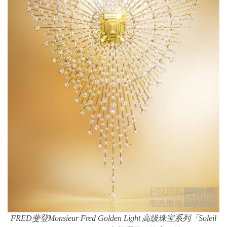
FRED
斐登
Monsieur Fred Golden Light
高级珠宝系列「
Soleil