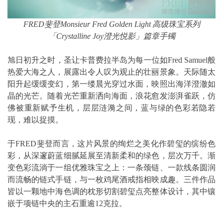
FRED
斐登
Monsieur Fred Golden Light
高级珠宝系列
「
Crystalline Joy
澄光悦影」篇章手镯
旭日初升之时，圣让卡普费拉半岛为每一位如Fred Samuel般
热爱大海之人，展露出令人叹为观止的壮丽景象。天际随太
阳升起缓缓变幻，第一缕晨光穿过水面，映照出海洋澄澈如
晶的光芒。随着光芒重新洒向海面，浪花愈发澎湃雀跃，仿
佛被重新赋予生机，层层涟漪之间，蓝与绿的色彩若隐若
现，难以捉摸。
于FRED斐登而言，这片风景的绚烂之美化作碧玺的缤纷色
彩，从深邃蔚蓝细腻延展至清新柔和的绿色，层次万千。渐
变色彩流淌于一组优雅珠宝之上：一条颈链、一款线条圆润
而流畅的链式手链，与一枚鸡尾酒戒指相映成趣。三件作品
皆以一颗地中海色调的枕形切割碧玺点亮整体设计，其中镶
嵌于项链中央的主石重逾12克拉。