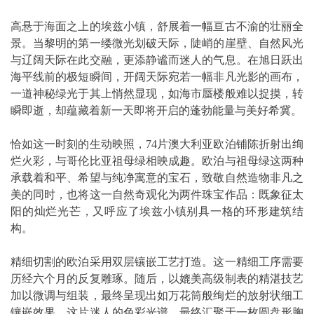
高悬于海面之上的埃兹小镇，舒展着一幅亘古不渝的壮丽全
景。当黎明的第一缕微光划破天际，陡峭的崖壁、自然风光
与辽阔天际在此交融，更添静谧而迷人的气息。在旭日跃出
海平线前的极短瞬间，开阔天际宛若一幅非凡光影的画布，
一道神秘绿光于其上悄然显现，如海市蜃楼般难以捉摸，转
瞬即逝，却蕴藏着新一天即将开启的蓬勃能量与美好希冀。
恰如这一时刻的生动映照，74片澳大利亚欧泊铺陈折射出绚
烂火彩，与哥伦比亚祖母绿相映成趣。欧泊与祖母绿这两种
承载着和平、希望与纯净寓意的宝石，致敬自然造物非凡之
美的同时，也将这一自然奇观化为两件珠宝作品：既象征太
阳的灿烂光芒，又呼应了埃兹小镇别具一格的环形建筑结
构。
精细切割的欧泊采用双层镶嵌工艺打造。这一精细工序需要
历经六个月的反复雕琢。随后，以媲美高级制表的精湛技艺
加以微调与组装，最终呈现出如万花筒般绚烂的放射状细工
镶嵌效果。这片迷人的色彩光谱，最终汇聚于一枚圆盘形胸