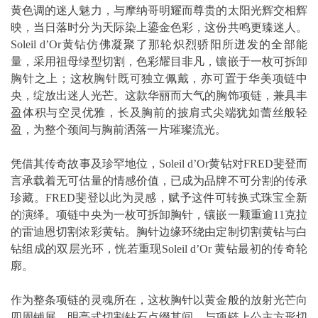
黄色调的迷人魅力，与摩纳哥明耀而尊贵的太阳光辉交相辉
映，当日落时分为天际染上鎏金色彩，这份共鸣更臻迷人。
Soleil d’Or黄钻仿佛凝聚了那轮炽烈骄阳所迸发的全部能
量，采用祖母绿型切割，色彩耀目非凡，镶嵌于一枚可拆卸
胸针之上；这枚胸针既可独立佩戴，亦可置于华美项链中
央，绽放出迷人光芒。这款华丽而大气的胸饰项链，兼具丰
盈体积与空灵优雅，长及胸前的披肩式尖端犹如蕾丝般轻
盈，为整个颈间与胸前洒落一片璀璨流光。
凭借其传奇故事及珍罕地位，Soleil d’Or黄钻对FRED斐登而
言承载着无可估量的情感价值，已成为品牌不可分割的传承
珍藏。FRED斐登以此为灵感，赋予这件可转换式珠宝全新
的演绎。项链中央为一枚可拆卸胸针，镶嵌一颗重逾11克拉
的雷迪恩切割浓彩黄钻。胸针边缘环绕由定制切割黄钻与白
钻组成的双层光环，恍若重现Soleil d’Or 黄钻最初的传奇轮
廓。
作为整条项链的灵魂所在，这枚胸针以黄金般的放射光芒向
四周铺展，明亮式切割钻石点缀其间，与项链上公主方形切