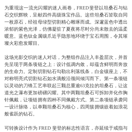
为重现这一流光闪耀的迷人画卷，FRED斐登以坦桑石与钻
石交织辉映，呈献四件高级珠宝作品。这些坦桑石皆取自同
一枚原石，经祖母绿型切割精心雕琢而成。深邃蓝色中透出
浓郁的紫色光泽，仿佛凝驻了夏夜将尽时分尚未散去的温柔
暖意。蓝色钛金属镶爪近乎隐形地环绕于宝石周围，令其璀
璨火彩愈发耀目。
这场光影交织的迷人对话，为整组作品注入丰盈层次，并首
先呈现于两条项链之上：设计低调内敛，却蕴含鲜明而奔放
的生命力。定制切割钻石勾勒出利落线条，白金镶座上，不
对称明亮式切割钻石如水滴般沿颈间倾泻而下。第一条项链
以灵动的刀锋工艺串联起三颗总重逾63克拉的坦桑石，让这
道光之瀑布更加磅礴闪耀。其中两颗坦桑石可拆卸并化作胸
针佩戴，让项链拥有四种不同佩戴方式。第二条项链承袭同
一设计脉络，以单颗坦桑石为核心，四周簇拥镶嵌着如浪花
般雀跃的钻石。
可转换设计作为 FRED 斐登的标志性语言，亦延续于戒指与