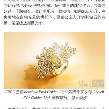
割钻石的璀璨光带交织相融。整件非凡的珠宝作品，共镶嵌
超过一千颗钻石。套组另配有一枚戒指：如同旭日初升，中
央黄钻在白钻光晕的烘托下，经由公主方形切割钻石的点
缀，层层绽放耀目光华。
FRED
斐登
Monsieur Fred Golden Light
高级珠宝系列「
Soleil
d’Or Golden Light
金辉耀日」篇章戒指