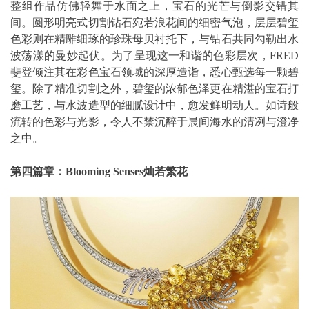
整组作品仿佛轻舞于水面之上，宝石的光芒与倒影交错其
间。圆形明亮式切割钻石宛若浪花间的细密气泡，层层碧玺
色彩则在精雕细琢的珍珠母贝衬托下，与钻石共同勾勒出水
波荡漾的曼妙起伏。为了呈现这一和谐的色彩层次，FRED
斐登倾注其在彩色宝石领域的深厚造诣，悉心甄选每一颗碧
玺。除了精准切割之外，碧玺的浓郁色泽更在精湛的宝石打
磨工艺，与水波造型的细腻设计中，愈发鲜明动人。如诗般
流转的色彩与光影，令人不禁沉醉于晨间海水的清冽与澄净
之中。
第四篇章：
Blooming Senses
灿若繁花