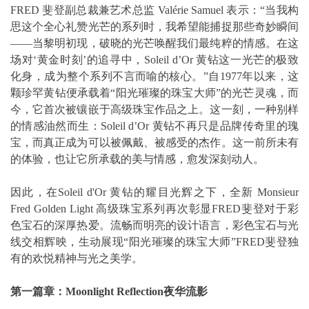
FRED 斐登副总裁兼艺术总监 Valérie Samuel 表示：“当我构
思这个全心礼赞光芒的系列时，我希望能捕捉那些奇妙瞬间
——当黎明初现，破晓的光芒唤醒我们最纯粹的情感。在这
场对‘黄金时刻’的追寻中，Soleil d’Or 黄钻这一光芒的极致
化身，成为整个系列不言而喻的核心。”自1977年以来，这
颗珍罕黄钻便承载着“阳光璀璨的珠宝大师”的光芒灵魂，而
今，它首次被镶嵌于高级珠宝作品之上。这一刻，一种别样
的情感油然而生：Soleil d’Or 黄钻不再只是品牌传奇里的瑰
宝，而真正成为可以被佩戴、被感受的杰作。这一前所未有
的体验，也让它所承载的美与情感，愈发深刻动人。
因此，在Soleil d'Or 黄钻的耀目光辉之下，全新 Monsieur
Fred Golden Light 高级珠宝系列再次彰显FRED斐登对于彩
色宝石的深厚热爱。流畅而明亮的设计语言，彩色宝石与光
线交相辉映，生动展现“阳光璀璨的珠宝大师”FRED斐登独
有的欢悦精神与光之美学。
第一篇章：
Moonlight Reflection
夜华流影