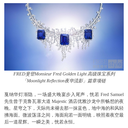
FRED
斐登
Monsieur Fred Golden Light
高级珠宝系列
「
Moonlight Reflection
夜华流影」篇章项链
戛纳华灯渐隐，一场盛大晚宴步入尾声，恍若 Fred Samuel
先生曾于克鲁瓦塞大道 Majestic 酒店优雅沙龙中所畅想的夜
晚。星穹之下，天际尚未褪去那一抹蓝色，地中海的和风轻
拂海面。微波荡漾之间，海面宛若一面明镜，映照着夜空最
后一道星辉。一瞬之美，恍若永恒。