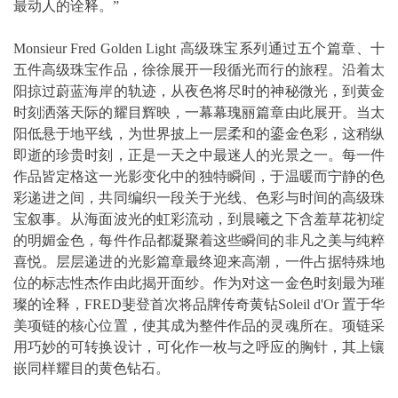
最动人的诠释。”
Monsieur Fred Golden Light 高级珠宝系列通过五个篇章、十
五件高级珠宝作品，徐徐展开一段循光而行的旅程。沿着太
阳掠过蔚蓝海岸的轨迹，从夜色将尽时的神秘微光，到黄金
时刻洒落天际的耀目辉映，一幕幕瑰丽篇章由此展开。当太
阳低悬于地平线，为世界披上一层柔和的鎏金色彩，这稍纵
即逝的珍贵时刻，正是一天之中最迷人的光景之一。每一件
作品皆定格这一光影变化中的独特瞬间，于温暖而宁静的色
彩递进之间，共同编织一段关于光线、色彩与时间的高级珠
宝叙事。从海面波光的虹彩流动，到晨曦之下含羞草花初绽
的明媚金色，每件作品都凝聚着这些瞬间的非凡之美与纯粹
喜悦。层层递进的光影篇章最终迎来高潮，一件占据特殊地
位的标志性杰作由此揭开面纱。作为对这一金色时刻最为璀
璨的诠释，FRED斐登首次将品牌传奇黄钻Soleil d'Or 置于华
美项链的核心位置，使其成为整件作品的灵魂所在。项链采
用巧妙的可转换设计，可化作一枚与之呼应的胸针，其上镶
嵌同样耀目的黄色钻石。