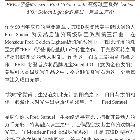
FRED
斐登
Monsieur Fred Golden Light
高级珠宝系列「
Soleil
d’Or Golden Light
金辉耀日」篇章工艺图
作为90周年庆典的重要篇章，FRED斐登臻美呈献以创始人
Fred Samuel为灵感启迪的高级珠宝系列第三部曲。在
Monsieur Fred Golden Light高级珠宝系列中，“阳光璀璨的珠
宝大师”FRED斐登倾心呈献15件传世之作，于光影流转之间
捕捉转瞬即逝的动人时刻。作为这一创意三部曲的巅峰之
作，FRED斐登首次将品牌瑰宝Soleil d’Or（意为金色太阳）
黄钻引入高级珠宝作品之中，令这颗传奇宝石为这一全新篇
章注入耀目光辉。
“我时常觉得，生活在如此充沛的阳光之下，日日与太阳相
伴，必然让人对光生出更热切的渴望。”——Fred Samuel
品牌创始人Fred Samuel一生始终追寻着光，捕捉其最动人的
万千光彩，将其融入珠宝之中，让作品绽放出生命的欢愉与
光芒。而 Monsieur Fred 高级珠宝系列，正是 FRED 斐登对
这场寻光之旅的深情回溯。第一部曲 Monsieur Fred Inner