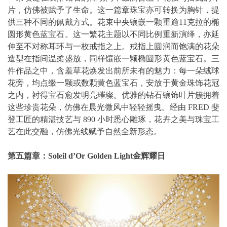
片，仿佛被赋予了生命。这一篇章珠宝亦可转换为胸针，提
供三种不同的佩戴方式。花束中央镶嵌一颗重逾11克拉的椭
圆形黄色蓝宝石。这一繁花主题以不同比例重新演绎，亦延
伸至不对称耳环与一枚戒指之上。戒指上圆润而饱满的花朵
造型在指间温柔盛放，同样镶嵌一颗椭圆形黄色蓝宝石。三
件作品之中，含羞草花焕发出前所未有的魅力：每一朵绒球
花旁，均点缀一颗或数颗黄色蓝宝石，安放于黄金珠饰花冠
之内，衬得宝石愈发明亮璀璨。优雅的钻石镶饰叶片簇拥着
这些珍贵花朵，仿佛在晨光微风中轻轻摇曳。经由 FRED 斐
登工匠的精湛技艺与 890 小时悉心雕琢，花卉之美与珠宝工
艺在此交融，仿佛光线赋予自然全新形态。
第五篇章：
Soleil d’Or Golden Light
金辉耀日