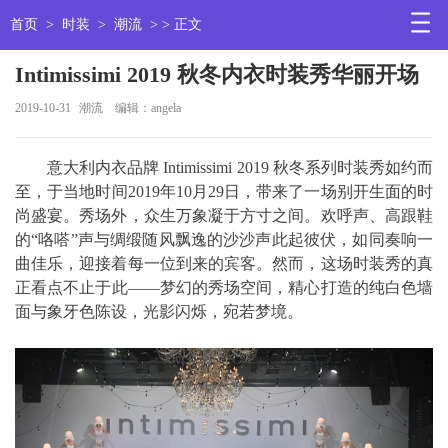
首页
>
时装
>
潮流
> > 正文
Intimissimi 2019 秋冬内衣时装秀华丽开场
2019-10-31
潮流
编辑：angela
意大利内衣品牌 Intimissimi 2019 秋冬系列时装秀如约而
至，于当地时间2019年10月29日，带来了一场别开生面的时
尚盛宴。秀场外，众生万象凝于方寸之间。欢呼声、高跟鞋
的“咯嗒”声与绸缎随风飘逸的沙沙声此起彼伏，如同奏响一
曲佳乐，迎接着每一位到来的宾客。然而，这场时装秀的真
正看点不止于此——梦幻的秀场空间，精心打造的纯白色墙
面与象牙色陈设，光影闪烁，宛若梦境。