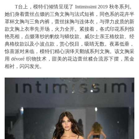
T台上，模特们倾情呈现了 Intimissimi 2019 秋冬系列。
她们身着蕾丝点缀的三角文胸与法式短裤，同色系的花卉半
罩杯文胸与三角内裤，蕾丝抹胸与连体衣，与弹力皮质的新
款文胸上衣率先开场，火力全开。紧接着，各式印花系列惊
艳亮相，点缀薄纱的豹纹与蟒纹款、威尔士亲王格纹款、经
典格纹款以及小波点款，赏心悦目，吸睛无数。夜幕低垂，
惊喜派对来临，模特们精心演绎天鹅绒系列文胸。该文胸采
用 dévoré 织物技术，甜美的花边蕾丝糅合流苏下摆，黑金
相衬，闪闪发光。