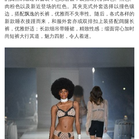
肉粉色以及新近登场的红色。其夹克式外套选择以撞色镶
边，搭配飘逸的长裤，优雅而不失率性。随后，各式各样的
新款睡衣接踵而来，和服外套亦或双排扣上装搭配阔腿长
裤，优雅舒适；长款细吊带睡裙，精致性感；缎面背心加时
尚短裤大行其道，魅力四射，令人着迷。