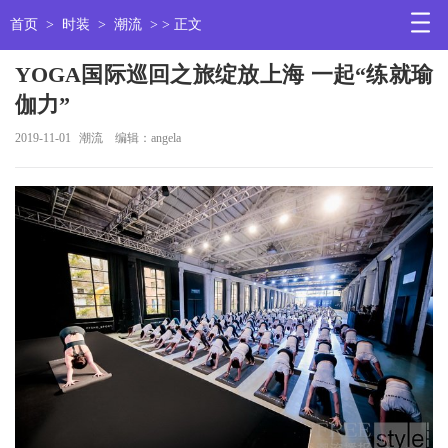
首页
>
时装
>
潮流
> > 正文
YOGA国际巡回之旅绽放上海 一起“练就瑜
伽力”
2019-11-01
潮流
编辑：angela