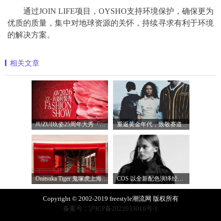
通过JOIN LIFE项目，OYSHO支持环境保护，确保更为
优质的质量，集中对地球资源的关怀，持续寻求有利于环境
的解决方案。
相关文章
JUZUI玖姿25周年大秀「循光新生」 光起二
重返黄金年代，致敬赛道传奇 PUMA携手M
Onitsuka Tiger 鬼塚虎上海环贸 iapm 概念店盛
COS 以全新配色演绎经典漏斗领风衣
Copyright © 2002-2019 freestyle潮流网 版权所有
备案号：沪ICP备2022033016号-1