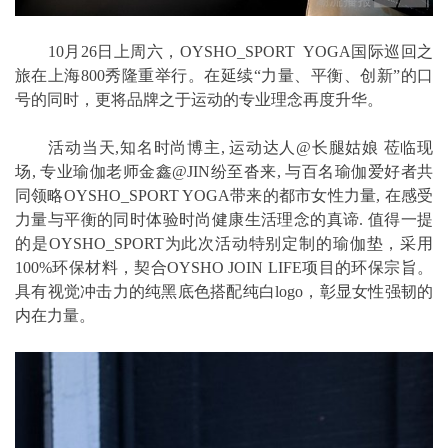
10月26日上周六，OYSHO_SPORT YOGA国际巡回之
旅在上海800秀隆重举行。在延续“力量、平衡、创新”的口
号的同时，更将品牌之于运动的专业理念再度升华。
活动当天,知名时尚博主, 运动达人@长腿姑娘 莅临现
场, 专业瑜伽老师金鑫@JIN纷至沓来, 与百名瑜伽爱好者共
同领略OYSHO_SPORT YOGA带来的都市女性力量, 在感受
力量与平衡的同时体验时尚健康生活理念的真谛. 值得一提
的是OYSHO_SPORT为此次活动特别定制的瑜伽垫，采用
100%环保材料，契合OYSHO JOIN LIFE项目的环保宗旨。
具有视觉冲击力的纯黑底色搭配纯白logo，彰显女性强韧的
内在力量。