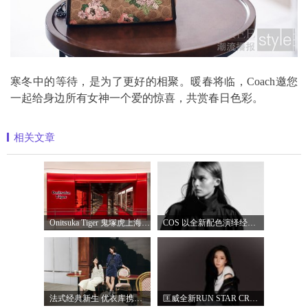
寒冬中的等待，是为了更好的相聚。暖春将临，Coach邀您
一起给身边所有女神一个爱的惊喜，共赏春日色彩。
相关文章
Onitsuka Tiger 鬼塚虎上海环贸 iapm 概念店盛
COS 以全新配色演绎经典漏斗领风衣
法式经典新生 优衣库携手COMPTOIR DES COTO
匡威全新RUN STAR CRUSH「小鲨鱼厚底鞋」飒