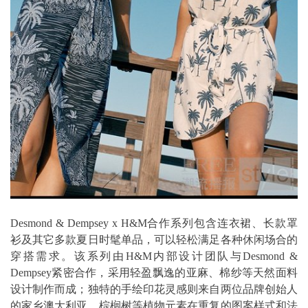
Desmond & Dempsey x H&M合作系列包含连衣裙、长款罩
衫及其它多款夏日时髦单品，可以轻松满足各种休闲场合的
穿搭需求。该系列由H&M内部设计团队与Desmond &
Dempsey紧密合作，采用轻盈飘逸的亚麻、棉纱等天然面料
设计制作而成；独特的手绘印花灵感则来自两位品牌创始人
的家乡澳大利亚，棕榈树等植物元素在重复的图案样式和法