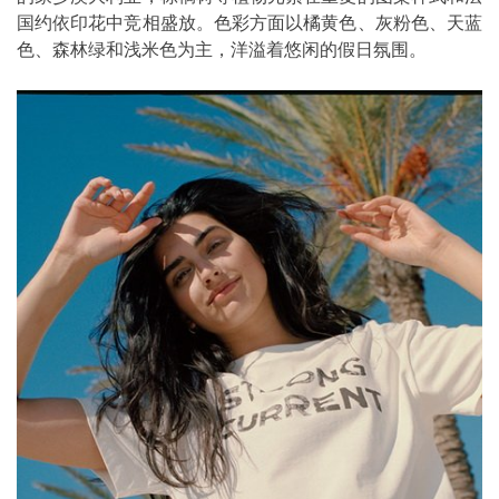
国约依印花中竞相盛放。色彩方面以橘黄色、灰粉色、天蓝
色、森林绿和浅米色为主，洋溢着悠闲的假日氛围。