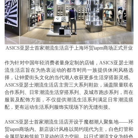
ASICS亚瑟士首家潮流生活店于上海环贸iapm商场正式开业
作为针对中国年轻消费者量身定制的店铺，ASICS亚瑟士潮
流生活店旨在为热衷运动的都市时尚一族提供休闲风格选
择，让钟爱街头文化的当代潮人收获更多生活穿搭新灵感。
ASICS亚瑟士潮流生活店主营三大系列鞋款，涵盖限量联名
合作系列、日常潮流生活穿搭系列、及城市跑步系列，而在
服装及配饰方面，不仅提供潮流生活系列满足日常潮流搭
配，更有运动生活系列服饰实现场下的无缝衔接。
ASICS亚瑟士首家潮流生活店开设于魔都潮人聚集地——环
贸iapm商场内。新店设计风格以简约现代为主，白色灯管和
金属层架构筑前卫灵动的活力空间。以日式潮流文化为特色