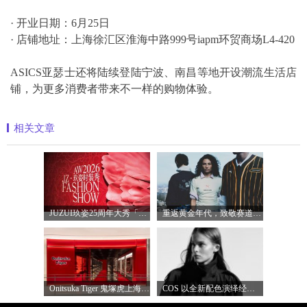
· 开业日期：6月25日
· 店铺地址：上海徐汇区淮海中路999号iapm环贸商场L4-420
ASICS亚瑟士还将陆续登陆宁波、南昌等地开设潮流生活店
铺，为更多消费者带来不一样的购物体验。
相关文章
JUZUI玖姿25周年大秀「循光新生」 光起二
重返黄金年代，致敬赛道传奇 PUMA携手M
Onitsuka Tiger 鬼塚虎上海环贸 iapm 概念店盛
COS 以全新配色演绎经典漏斗领风衣