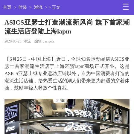
首页
>
时装
>
潮流
> > 正文
ASICS亚瑟士打造潮流新风尚 旗下首家潮
流生活店登陆上海iapm
2020-06-25
潮流
编辑：angela
【6月25日 - 中国上海】近日，全球知名运动品牌ASICS亚
瑟士首家潮流生活店于上海环贸iapm商场正式开业。这是
ASICS亚瑟士继专业运动店铺以外，专为中国消费者打造的
潮流生活店铺，给热爱生活的潮人们带来更为舒适的穿着体
验，鼓励年轻人释放个性真我。