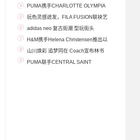
探索时髦“狮”界
PUMA携手CHARLOTTE OLYMPIA
推出首个联名系列 华丽出拳
玩色灵感迸发，FILA FUSION联袂艺
术家Shelby & S
adidas neo 复古街潮 型玩街头
H&M携手Helena Christensen推出以
其个人摄影作品为
山川焕彩 追梦同在 Coach宣布林书
豪成为男士产品
PUMA联手CENTRAL SAINT
MARTINS首推Day Zero环保联名系列