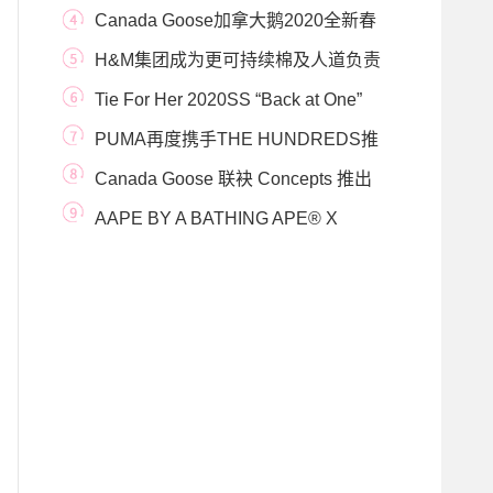
中国风 打造最
Canada Goose加拿大鹅2020全新春
季款式 灵动呈现
H&M集团成为更可持续棉及人道负责
任羽绒标准
Tie For Her 2020SS “Back at One”
品牌静态展完美落幕
PUMA再度携手THE HUNDREDS推
出全新联名系列，聚焦可
Canada Goose 联袂 Concepts 推出
合作系列唤起 90 年代
AAPE BY A BATHING APE® X
DRAGON BALL SUPER联乘系列 成人
及