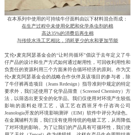
在本系列中使用的可持续牛仔面料由以下材料混合而成：
在生产过程中未使用化肥和化学杀虫剂的棉
高达35%的消费后再生棉
与传统水洗工艺相比，消耗更少的水和更加节能
艾伦•麦克阿瑟基金会的“让时尚循环”倡议于去年定义了牛
仔产品的设计和生产方式如何通过耐用性，可回收利用性和
负责任的资源利用三个方面来符合循环经济的原则。作为艾
伦•麦克阿瑟基金会的战略合作伙伴及该项目的参与者，除
了牛仔裤再造项目（Jeans Redesign）指导准则中规定的特定
要求外，我们还使用了化学品筛查（Screened Chemistry）方
法，以筛选出更安全的化学品。我们仅使用对环境产生较低
影响的面料处理工艺，该工艺在西班牙牛仔咨询公司
Jeanologia开发的环境影响测评（EIM）软件中评分为绿色。
在金属辅料方面，我们没有使用传统的电镀工艺，从而降低
了对环境的影响。为了让我们的产品具有可循环性，我们使
用了天丝（Tencel）作为缝纫线，这样在产品生命周期结束