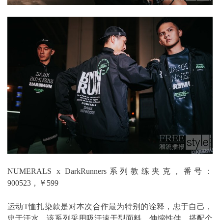
NUMERALS x DarkRunners系列教练夹克，番号：
900523，￥599
运动T恤扎染款是对本次合作最为特别的诠释，忠于自己，
忠于汗水。该系列采用吸汗速干型面料，伸缩性佳，搭配个