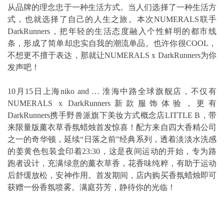
从品牌的理念忠于一种生活方式。当人们选择了一种生活方
式，也就选择了自己的人生之旅。本次NUMERALS联手
DarkRunners，把年轻的生活态度融入个性鲜明的都市线
条，形成了简单却忠实自我的潮流单品。也许你很COOL，
不想更不擅于表达，那就让NUMERALS x DarkRunners为你
发声吧！
10月15日上海niko and … 淮海中路全球旗舰店，不仅有
NUMERALS x DarkRunners新款服饰体验，更有
DarkRunners携手野兽派旗下美妆方式概念店LITTLE B，带
来限量版薰衣草香氛蜡烛首发惊喜！配方来自四大香精公司
之一的奇华顿，延续“日落之前”经典系列，透着淡淡水洗感
的姜黄色包装盒印着23:30，这是夜间运动的开始，专为路
跑者设计，充满绿意的薰衣草香，花香味纯粹，有助于运动
后舒缓放松，安神作用。首发期间，店内购买香氛蜡烛即可
获赠一份香氛喷雾。满庭芬芳，静待你的光临！