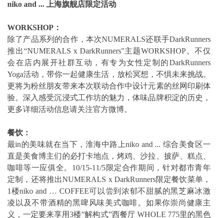
niko and ... 上海旗舰店限定活动
WORKSHOP：
除了产品系列的合作，本次NUMERALS还联手DarkRunners
推出“NUMERALS x DarkRunners"主题WORKSHOP。不仅
会在店内展开社群互动，有专为女性定制的DarkRunners
Yoga活动，带你一起健康生活，放松冥想，不惧未来挑战。
更将为粉丝朋友带来本次联动合作中设计元素的丝网印刷体
验。深入感受沉浸式工作坊的魅力，体味品牌积淀的历史，
更多详细活动信息请关注官方微博。
餐饮：
最in的美味就在当下，淮海中路上niko and ... 综合美食区一
直是美食博主们的必打卡地点，烤鸡、沙拉、披萨、糕点、
咖啡等一应俱全。10/15-11/5限定合作期间，针对都市青年
定制，还将推出NUMERALS x DarkRunners限定餐饮菜单，
1楼niko and … COFFEE可以尝到浓郁不甜腻的黑芝麻冰激
凌以及不带酒精的黑啤风味美式咖啡。如果你崇尚健康主
义，一定要来享用3楼”解构式”西餐厅 WHOLE 775里的黑色