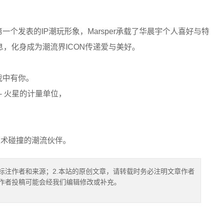
e第一个发表的IP潮玩形象，Marsper承载了华晨宇个人喜好与特
，化身成为潮流界ICON传递爱与美好。
我中有你。
er- 火星的计量单位，
、艺术碰撞的潮流伙伴。
标注作者和来源；2.本站的原创文章，请转载时务必注明文章作者
.作者投稿可能会经我们编辑修改或补充。