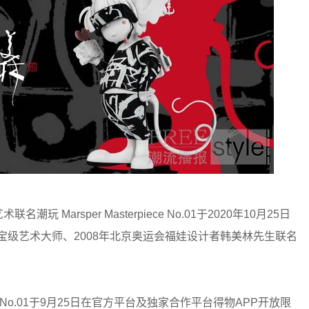
玩 Marsper Masterpiece No.01于2020年10月25日
1由品牌与国宝级艺术大师、2008年北京奥运会福娃设计者韩美林先生联名
piece No.01于9月25日在官方平台及独家合作平台得物APP开放限