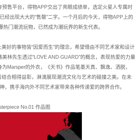
作预售平台，得物APP交出了亮眼成绩单，选定火星人专属时
面已经出现大大的“售罄”二字。一个月后的今天，得物APP上的
的火爆热门潮流玩物，已然成为潮玩界的新生代表。
播世界上美好的事物皆“因爱而生”的理念，希望借由不同艺术家和设计
先生透过“LOVE AND GUARD”的概念，表现热爱的力量
Marsper的外衣，《天书》作品笔墨天真、飘逸、洒脱，
，两者结合相得益彰，淋漓展现潮流文化与艺术的碰撞之美。在未
e的品牌精神，携手海内外不同艺术家带来各种传递爱的跨界合作。
sterpiece No.01 作品图