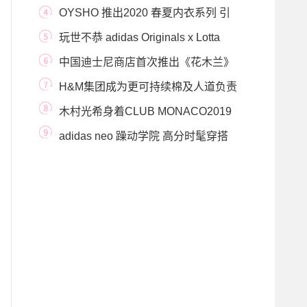
练营暴汗回
OYSHO 推出2020 春夏内衣系列 引
领运动风潮流变革
玩世不恭 adidas Originals x Lotta
Volkova联名系列全球
中国迪士尼商店首次推出《花木兰》
主题高定服
H&M集团成为更可持续棉及人道负责
任羽绒标准
木村光希身着CLUB MONACO2019
秋冬女装系列
adidas neo 躁动学院 高分时髦穿搭
笔记