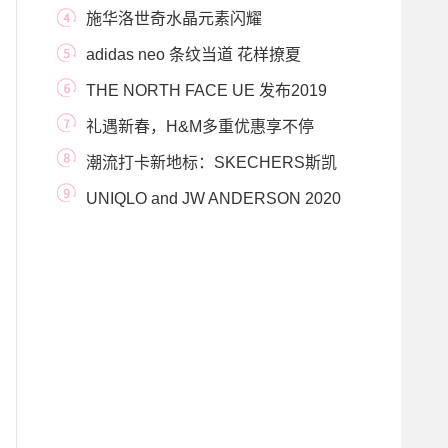
手兔八哥探索街头
施华洛世奇水晶元素闪耀
Giambattista Valli 20/21巴黎
adidas neo 条纹当道 花样撩夏
THE NORTH FACE UE 发布2019
冬季STEEP TECH系列
礼遇新春，H&M多重优惠享不停
潮流打卡新地标：SKECHERS斯凯
奇D’Lites潮流店铺全
UNIQLO and JW ANDERSON 2020
春夏合作系列将于3月上市