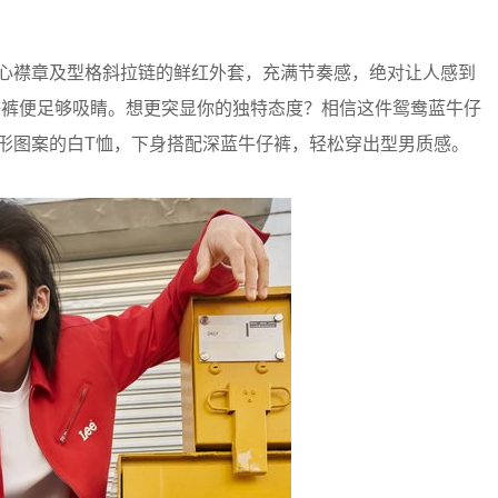
h爱心襟章及型格斜拉链的鲜红外套，充满节奏感，绝对让人感到
仔裤便足够吸睛。想更突显你的独特态度？相信这件鸳鸯蓝牛仔
h心形图案的白T恤，下身搭配深蓝牛仔裤，轻松穿出型男质感。