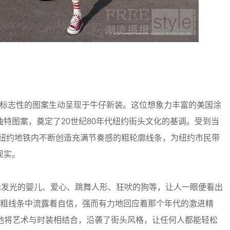
联名系列，将标志性的图案生动呈现于牛仔新装。这位想象力丰富的美国涂
特图案，奠定了20世纪80年代纽约街头文化的基调。受到当
感在纽约地铁内不断创造充满节奏感的粗轮廓线条，为纽约市民带
现实。
括发光的婴儿、爱心、跳舞人形、狂吠的狗等，让人一眼便看出
又活泼的粗线条中流露着自信，强而有力地回应着那个年代的激进精
）中，他将艺术与时装相结合，沿袭了街头风格，让任何人都能轻松