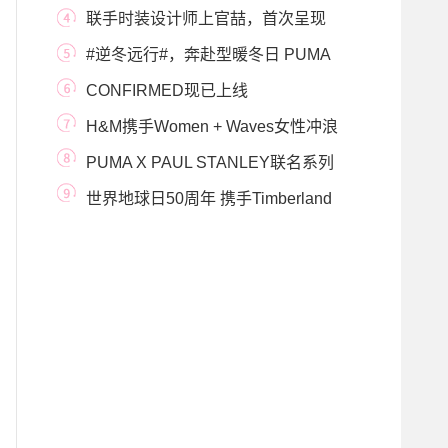
商品低至4折
联手时装设计师上官喆，首次呈现
adidas Originals
#逆冬远行#，奔赴型暖冬日 PUMA
2020全新冬季系列
CONFIRMED现已上线
CONFIRMED APP：你的独家产品和创
H&M携手Women + Waves女性冲浪
意
社团 打造可持续泳
PUMA X PAUL STANLEY联名系列
二度来袭，大胆释放“敢
世界地球日50周年 携手Timberland
承诺绿色未来