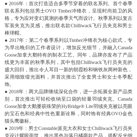
● 2016年：首次打造适合多季节穿着的联名系列。首个春季
联名系列包括男士OVO Timber冲锋衣，呈现时尚前卫的风
格，专为应对变幻莫测的春季天气而设计。秋季系列以复古
军装夹克为灵感，推出联名款Chilliwack飞行员夹克和男士
棒球帽。
● 2017年：第二个春季系列以Timber冲锋衣为核心款式，专
为早出晚归的工作者设计，增加反光细节，并融入Canada
Goose加拿大鹅特有的制衣工艺。同年，品牌亦发布了产品
线更为丰富的秋季系列，其中包括Chilliwack飞行员夹克的
盛大回归，推出令人耳目一新的朝霞粉和钢铁灰两种新色，
采用细致缎光面料，并首次推出了全套男士和女士冬季配
饰。
● 2018年：两大品牌继续深化合作，进一步拓展全新产品类
别，首次推出可轻松收纳至口袋的轻量羽绒夹克。Canada
Goose加拿大鹅屡获殊荣的HyBridge® Lite羽绒夹克被以亮眼
的宝石色和经典中性色重新诠释，同时饰有经典OVO金色
猫头鹰徽标。
● 2019年：男士Constable派克大衣和女士Chilliwack飞行员夹
克设计耀眼面世，推出黑色与落日橘两款产品，搭配反光细