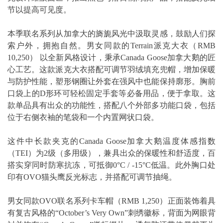
节以提高可见度。
本季联名系列从加拿大的旖旎风光中汲取灵感，鼓励人们探
索户外，拥抱自然。男女同款的Terrain派克大衣（RMB
10,250） 以全新风格设计，秉承Canada Goose加拿大鹅的匠
心工艺。这款派克大衣搭配可调节羽绒填充兜帽，增加保暖
与防护性能，塑形钢圈让外套在强风中也能保持廓形。胸前
口袋上的D形环可轻松固定手套等必备用品，便于拿取。这
款单品具有出众的功能性，搭配八个外部多功能口袋，包括
位于右侧衣袖的笔袋和一个内置网状口袋。
这件中长款夹克的Canada Goose加拿大鹅温度体感指数
（TEI）为2级（多用级），兼具出众的保暖性和舒适度，百
搭实穿同时防寒抗冻，可抵御0°C / -15°C低温。此外胸口处
印有OVO猫头鹰反光标志，并搭配可调节抽绳。
男女同款OVO联名系列卡车帽（RMB 1,250）正面装饰着具
有复古风格的“October’s Very Own”刺绣徽标，背面为网眼背