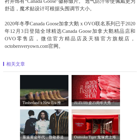
衬并饰有“Canada Goose”徽标缀片。 透气防汗带使佩戴更为
舒适，魔术贴设计可根据头围调节大小。
2020年冬季Canada Goose加拿大鹅 x OVO联名系列已于2020
年12月3日登陆全球精选Canada Goose加拿大鹅精品店和
OVO零售店，微信官方精品店及天猫官方旗舰店，
octobersveryown.com官网。
相关文章
Timberland x New Era 推出全新联名系列，以经
JUZUI玖姿25周年大秀「循光新生」 光起二
重返黄金年代，致敬赛道传奇 PUMA携手M
Onitsuka Tiger 鬼塚虎上海环贸 iapm 概念店盛