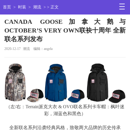
首页
>
时装
>
潮流
> > 正文
CANADA GOOSE加拿大鹅与
OCTOBER’S VERY OWN联袂十周年 全新
联名系列发布
2020-12-17
潮流
编辑：angela
（左/右：Terrain派克大衣 & OVO联名系列卡车帽：枫叶迷
彩，湖蓝色和黑色）
全新联名系列沿袭经典风格，致敬两大品牌的历史传承