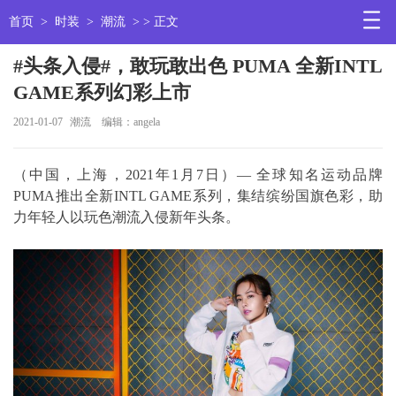
首页
>
时装
>
潮流
> > 正文
#头条入侵#，敢玩敢出色 PUMA 全新INTL
GAME系列幻彩上市
2021-01-07
潮流
编辑：angela
（中国，上海，2021年1月7日）— 全球知名运动品牌
PUMA推出全新INTL GAME系列，集结缤纷国旗色彩，助
力年轻人以玩色潮流入侵新年头条。