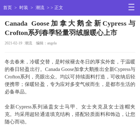
首页
>
时装
>
潮流
> > 正文
Canada Goose加拿大鹅全新Cypress与
Crofton系列春季轻量羽绒服暖心上市
2021-02-19
潮流
编辑：angela
冬去春来，冷暖交替，是时候褪去冬日的厚实外套，于温暖
的春日轻盈出行。Canada Goose加拿大鹅推出全新Cypress与
Crofton系列，亮眼出众。均以可持续面料打造，可收纳后轻
便携带；保暖轻盈，专为应对多变气候而生，是都市生活的
必备单品。
全新Cypress系列涵盖女士马甲、女士夹克及女士连帽夹
克。均采用超轻通道填充结构，搭配轻质面料和饰边，让您
随心而动。