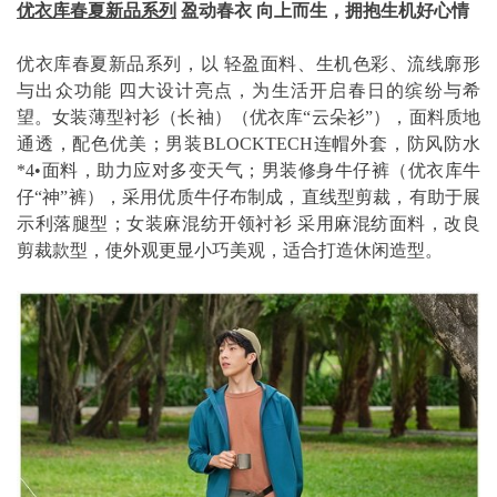
优衣库春夏新品系列
盈动春衣 向上而生，拥抱生机好心情
优衣库春夏新品系列，以 轻盈面料、生机色彩、流线廓形
与出众功能 四大设计亮点，为生活开启春日的缤纷与希
望。女装薄型衬衫（长袖）（优衣库“云朵衫”），面料质地
通透，配色优美；男装BLOCKTECH连帽外套，防风防水
*4•面料，助力应对多变天气；男装修身牛仔裤（优衣库牛
仔“神”裤），采用优质牛仔布制成，直线型剪裁，有助于展
示利落腿型；女装麻混纺开领衬衫 采用麻混纺面料，改良
剪裁款型，使外观更显小巧美观，适合打造休闲造型。