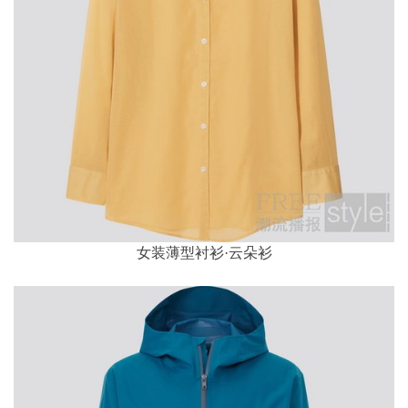
女装薄型衬衫·云朵衫