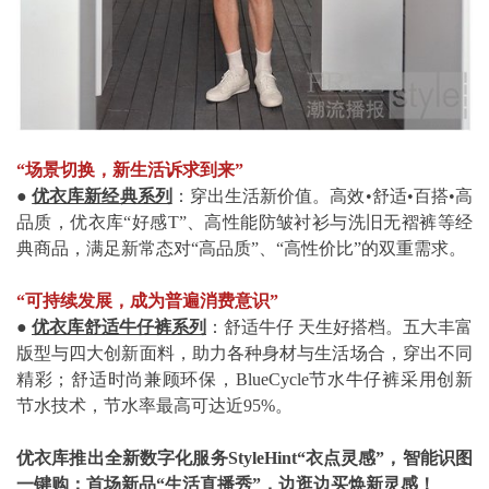
“场景切换，新生活诉求到来”
●
优衣库新经典系列
：穿出生活新价值。高效•舒适•百搭•高
品质，优衣库“好感T”、高性能防皱衬衫与洗旧无褶裤等经
典商品，满足新常态对“高品质”、“高性价比”的双重需求。
“可持续发展，成为普遍消费意识”
●
优衣库舒适牛仔裤系列
：舒适牛仔 天生好搭档。五大丰富
版型与四大创新面料，助力各种身材与生活场合，穿出不同
精彩；舒适时尚兼顾环保，BlueCycle节水牛仔裤采用创新
节水技术，节水率最高可达近95%。
优衣库推出全新数字化服务StyleHint“衣点灵感”，智能识图
一键购；首场新品“生活直播秀”，边逛边买焕新灵感！