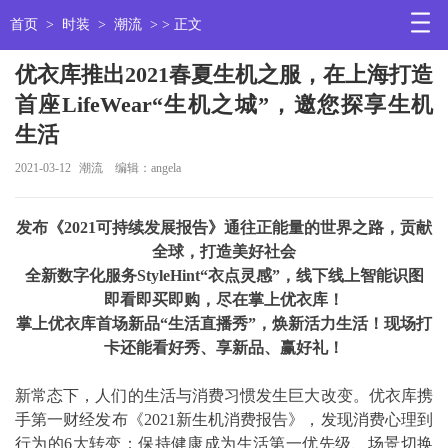
首页
>
时装
>
潮流
> > 正文
优衣库推出2021春夏生机之服，在上海打造
首座LifeWear“生机之城”，邀您探享生机
生活
2021-03-12
潮流
编辑：angela
发布《2021可持续发展报告》通往正能量的世界之路，贡献
全球，打造美好社会
全新数字化服务StyleHint“衣点灵感”，线下线上智能识图
即看即买即购，尽在掌上优衣库！
掌上优衣库首场新品“生活直播秀”，焕新活力生活！现场打
卡还能看好秀、享新品、赢好礼！
新常态下，人们的生活与消费习惯发生巨大改变。优衣库携
手第一财经发布《2021新生机消费报告》，发现消费心理到
行为的6大转变：保持健康成为生活第一优先级、场景切换