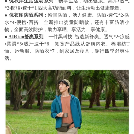
●
优衣库生活运动系列
：畅享生活，动出健康。高弹•透气
*2•防晒•速干*1 四大高功能面料，让生活动出健康能量。
●
优衣库防晒系列
：瞬间防晒，活力健康。防晒•透气*2•防
水*4•便携•百搭，全新推出婴童防晒款，还有丰富防晒小
物，全面高效防护，助力享晒、享活力、享健康。
●
AIRism舒爽系列
：一件黑科技 智造新舒爽。透气*2•凉感
•柔滑*5•吸汗速干*6，拓宽产品线从舒爽内衣、棉混纺T
恤、运动服、防晒衣*7，到家居及寝具，穿行四季舒爽生
活。