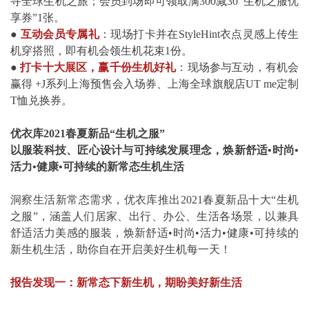
寻全球生机之旅；会员到场即可领取满300减30“生机之服优
享券”1张。
●
互动会员专属礼
：现场打卡并在StyleHint衣点灵感上传生
机穿搭照，即有机会领生机花束1份。
●
打卡十大展区，赢千份生机好礼
：现场参与互动，有机会
赢得 +J系列上海预售会入场券、上海全球旗舰店UT me定制
T恤兑换券。
优衣库2021春夏新品“生机之服”
以服装科技、匠心设计与可持续发展理念，焕新舒适•时尚•
活力•健康•可持续的新常态生机生活
洞察生活新常态需求，优衣库推出2021春夏新品十大“生机
之服”，涵盖人们居家、出行、办公、生活各场景，以兼具
舒适活力美感的服装，焕新舒适•时尚•活力•健康•可持续的
新生机生活，助你自在开启美好生机每一天！
报告发现一：新常态下新生机，期盼美好新生活